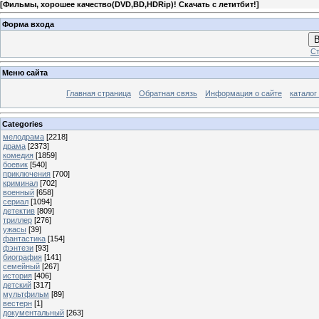
[
Фильмы, хорошее качество(DVD,BD,HDRip)! Скачать с летитбит!
]
Форма входа
В
Ст
Меню сайта
Главная страница
Обратная связь
Информация о сайте
каталог
Categories
мелодрама
[2218]
драма
[2373]
комедия
[1859]
боевик
[540]
приключения
[700]
криминал
[702]
военный
[658]
сериал
[1094]
детектив
[809]
триллер
[276]
ужасы
[39]
фантастика
[154]
фэнтези
[93]
биография
[141]
семейный
[267]
история
[406]
детский
[317]
мультфильм
[89]
вестерн
[1]
документальный
[263]