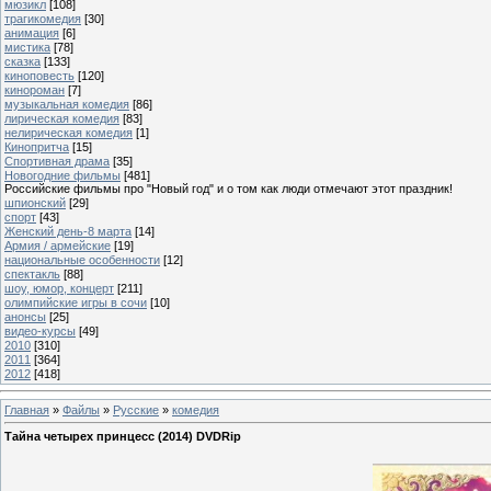
мюзикл
[108]
трагикомедия
[30]
анимация
[6]
мистика
[78]
сказка
[133]
киноповесть
[120]
кинороман
[7]
музыкальная комедия
[86]
лирическая комедия
[83]
нелирическая комедия
[1]
Кинопритча
[15]
Спортивная драма
[35]
Новогодние фильмы
[481]
Российские фильмы про "Новый год" и о том как люди отмечают этот праздник!
шпионский
[29]
спорт
[43]
Женский день-8 марта
[14]
Армия / армейские
[19]
национальные особенности
[12]
спектакль
[88]
шоу, юмор, концерт
[211]
олимпийские игры в сочи
[10]
анонсы
[25]
видео-курсы
[49]
2010
[310]
2011
[364]
2012
[418]
Главная
»
Файлы
»
Русские
»
комедия
Тайна четырех принцесс (2014) DVDRip