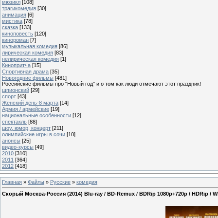
мюзикл
[108]
трагикомедия
[30]
анимация
[6]
мистика
[78]
сказка
[133]
киноповесть
[120]
кинороман
[7]
музыкальная комедия
[86]
лирическая комедия
[83]
нелирическая комедия
[1]
Кинопритча
[15]
Спортивная драма
[35]
Новогодние фильмы
[481]
Российские фильмы про "Новый год" и о том как люди отмечают этот праздник!
шпионский
[29]
спорт
[43]
Женский день-8 марта
[14]
Армия / армейские
[19]
национальные особенности
[12]
спектакль
[88]
шоу, юмор, концерт
[211]
олимпийские игры в сочи
[10]
анонсы
[25]
видео-курсы
[49]
2010
[310]
2011
[364]
2012
[418]
Главная
»
Файлы
»
Русские
»
комедия
Скорый Москва-Россия (2014) Blu-ray / BD-Remux / BDRip 1080p+720p / HDRip / 