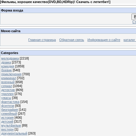
[
Фильмы, хорошее качество(DVD,BD,HDRip)! Скачать с летитбит!
]
Форма входа
В
Ст
Меню сайта
Главная страница
Обратная связь
Информация о сайте
каталог
Categories
мелодрама
[2218]
драма
[2373]
комедия
[1859]
боевик
[540]
приключения
[700]
криминал
[702]
военный
[658]
сериал
[1094]
детектив
[809]
триллер
[276]
ужасы
[39]
фантастика
[154]
фэнтези
[93]
биография
[141]
семейный
[267]
история
[406]
детский
[317]
мультфильм
[89]
вестерн
[1]
документальный
[263]