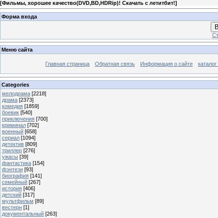
[
Фильмы, хорошее качество(DVD,BD,HDRip)! Скачать с летитбит!
]
Форма входа
В
Ст
Меню сайта
Главная страница
Обратная связь
Информация о сайте
каталог
Categories
мелодрама
[2218]
драма
[2373]
комедия
[1859]
боевик
[540]
приключения
[700]
криминал
[702]
военный
[658]
сериал
[1094]
детектив
[809]
триллер
[276]
ужасы
[39]
фантастика
[154]
фэнтези
[93]
биография
[141]
семейный
[267]
история
[406]
детский
[317]
мультфильм
[89]
вестерн
[1]
документальный
[263]