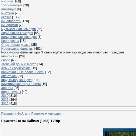
мюзикл
[108]
трагикомедия
[30]
анимация
[6]
мистика
[78]
сказка
[133]
киноповесть
[120]
кинороман
[7]
музыкальная комедия
[86]
лирическая комедия
[83]
нелирическая комедия
[1]
Кинопритча
[15]
Спортивная драма
[35]
Новогодние фильмы
[481]
Российские фильмы про "Новый год" и о том как люди отмечают этот праздник!
шпионский
[29]
спорт
[43]
Женский день-8 марта
[14]
Армия / армейские
[19]
национальные особенности
[12]
спектакль
[88]
шоу, юмор, концерт
[211]
олимпийские игры в сочи
[10]
анонсы
[25]
видео-курсы
[49]
2010
[310]
2011
[364]
2012
[418]
Главная
»
Файлы
»
Русские
»
комедия
Приезжайте на Байкал (1965) TVRip