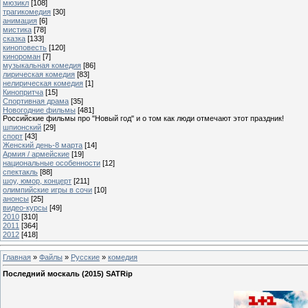
мюзикл
[108]
трагикомедия
[30]
анимация
[6]
мистика
[78]
сказка
[133]
киноповесть
[120]
кинороман
[7]
музыкальная комедия
[86]
лирическая комедия
[83]
нелирическая комедия
[1]
Кинопритча
[15]
Спортивная драма
[35]
Новогодние фильмы
[481]
Российские фильмы про "Новый год" и о том как люди отмечают этот праздник!
шпионский
[29]
спорт
[43]
Женский день-8 марта
[14]
Армия / армейские
[19]
национальные особенности
[12]
спектакль
[88]
шоу, юмор, концерт
[211]
олимпийские игры в сочи
[10]
анонсы
[25]
видео-курсы
[49]
2010
[310]
2011
[364]
2012
[418]
Главная
»
Файлы
»
Русские
»
комедия
Последний москаль (2015) SATRip