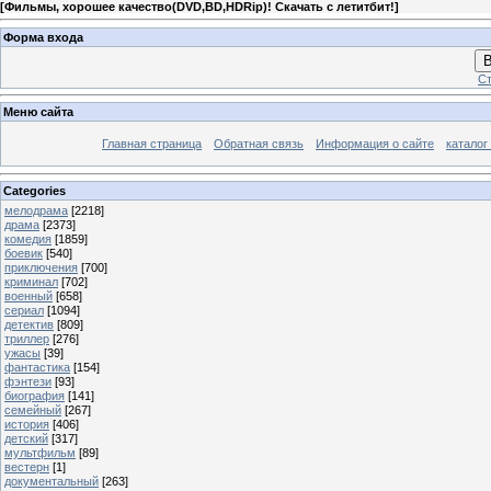
[
Фильмы, хорошее качество(DVD,BD,HDRip)! Скачать с летитбит!
]
Форма входа
В
Ст
Меню сайта
Главная страница
Обратная связь
Информация о сайте
каталог
Categories
мелодрама
[2218]
драма
[2373]
комедия
[1859]
боевик
[540]
приключения
[700]
криминал
[702]
военный
[658]
сериал
[1094]
детектив
[809]
триллер
[276]
ужасы
[39]
фантастика
[154]
фэнтези
[93]
биография
[141]
семейный
[267]
история
[406]
детский
[317]
мультфильм
[89]
вестерн
[1]
документальный
[263]