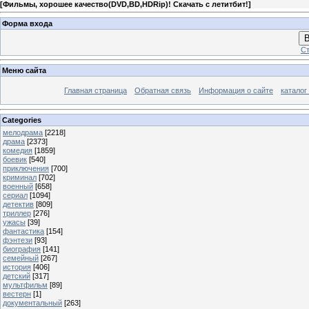
[
Фильмы, хорошее качество(DVD,BD,HDRip)! Скачать с летитбит!
]
Форма входа
В
Ст
Меню сайта
Главная страница
Обратная связь
Информация о сайте
каталог
Categories
мелодрама
[2218]
драма
[2373]
комедия
[1859]
боевик
[540]
приключения
[700]
криминал
[702]
военный
[658]
сериал
[1094]
детектив
[809]
триллер
[276]
ужасы
[39]
фантастика
[154]
фэнтези
[93]
биография
[141]
семейный
[267]
история
[406]
детский
[317]
мультфильм
[89]
вестерн
[1]
документальный
[263]