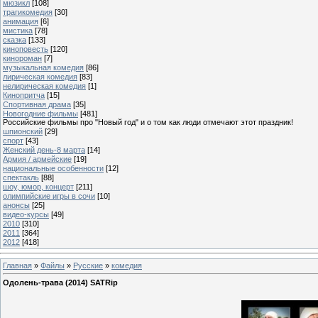
мюзикл
[108]
трагикомедия
[30]
анимация
[6]
мистика
[78]
сказка
[133]
киноповесть
[120]
кинороман
[7]
музыкальная комедия
[86]
лирическая комедия
[83]
нелирическая комедия
[1]
Кинопритча
[15]
Спортивная драма
[35]
Новогодние фильмы
[481]
Российские фильмы про "Новый год" и о том как люди отмечают этот праздник!
шпионский
[29]
спорт
[43]
Женский день-8 марта
[14]
Армия / армейские
[19]
национальные особенности
[12]
спектакль
[88]
шоу, юмор, концерт
[211]
олимпийские игры в сочи
[10]
анонсы
[25]
видео-курсы
[49]
2010
[310]
2011
[364]
2012
[418]
Главная
»
Файлы
»
Русские
»
комедия
Одолень-трава (2014) SATRip