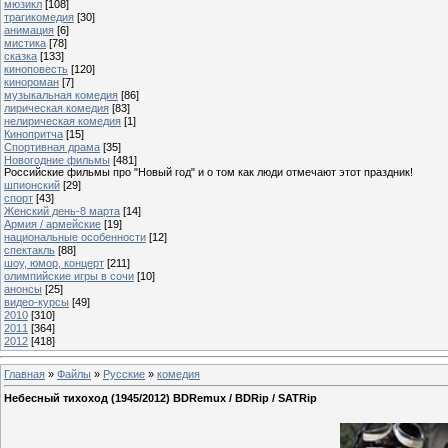
мюзикл
[108]
трагикомедия
[30]
анимация
[6]
мистика
[78]
сказка
[133]
киноповесть
[120]
кинороман
[7]
музыкальная комедия
[86]
лирическая комедия
[83]
нелирическая комедия
[1]
Кинопритча
[15]
Спортивная драма
[35]
Новогодние фильмы
[481]
Российские фильмы про "Новый год" и о том как люди отмечают этот праздник!
шпионский
[29]
спорт
[43]
Женский день-8 марта
[14]
Армия / армейские
[19]
национальные особенности
[12]
спектакль
[88]
шоу, юмор, концерт
[211]
олимпийские игры в сочи
[10]
анонсы
[25]
видео-курсы
[49]
2010
[310]
2011
[364]
2012
[418]
Главная
»
Файлы
»
Русские
»
комедия
Небесный тихоход (1945/2012) BDRemux / BDRip / SATRip