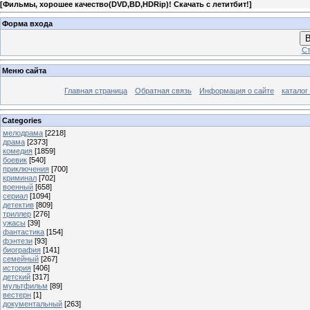
[
Фильмы, хорошее качество(DVD,BD,HDRip)! Скачать с летитбит!
]
Форма входа
В
Ст
Меню сайта
Главная страница
Обратная связь
Информация о сайте
каталог
Categories
мелодрама
[2218]
драма
[2373]
комедия
[1859]
боевик
[540]
приключения
[700]
криминал
[702]
военный
[658]
сериал
[1094]
детектив
[809]
триллер
[276]
ужасы
[39]
фантастика
[154]
фэнтези
[93]
биография
[141]
семейный
[267]
история
[406]
детский
[317]
мультфильм
[89]
вестерн
[1]
документальный
[263]