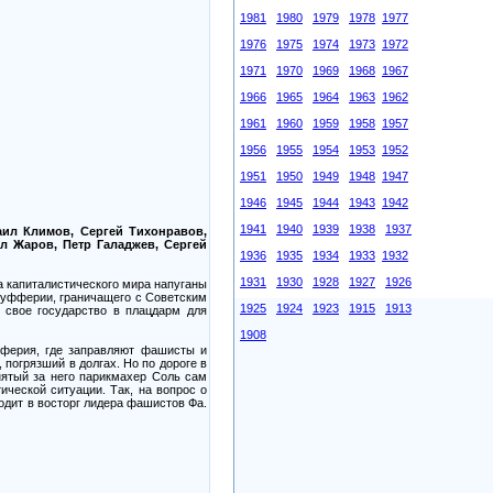
1981
1980
1979
1978
1977
1976
1975
1974
1973
1972
1971
1970
1969
1968
1967
1966
1965
1964
1963
1962
1961
1960
1959
1958
1957
1956
1955
1954
1953
1952
1951
1950
1949
1948
1947
1946
1945
1944
1943
1942
1941
1940
1939
1938
1937
аил Климов, Сергей Тихонравов,
л Жаров, Петр Галаджев, Сергей
1936
1935
1934
1933
1932
1931
1930
1928
1927
1926
 капиталистического мира напуганы
Буфферии, граничащего с Советским
1925
1924
1923
1915
1913
 свое государство в плацдарм для
1908
фферия, где заправляют фашисты и
 погрязший в долгах. Но по дороге в
нятый за него парикмахер Соль сам
ической ситуации. Так, на вопрос о
одит в восторг лидера фашистов Фа.