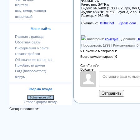
Формат: AVI
Качество: SATRip
Фэнтези
Видео: 640x480 (1.33:1), 25 fps, XviD, 
шоу, юмор, концерт
Аудио: 48 kHz, MPEG Layer 3, 2 ch, 
Размер: ~ 932 Mb
шпионский
Скачать с:
letitbit.net
vip-file.com
Меню сайта
Главная страница
Категория
:
комедия
|
Добавил
:
П
Обратная связь
Просмотров
:
1799
|
Комментарии
:
0
Информация о сайте
> Похожие материалы:
каталог файлов
Всего комментариев
:
0
Обозначения качества...
Приобрести домен
ComForm">
Войдите:
FAQ (вопрос/ответ)
Форум
Форма входа
Отправить
Войти через uID
Старая форма входа
Сегодня посетили: