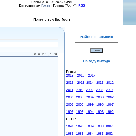
Пятница, 07.08.2026, 03:01
Вы вошли как
Гость
| Группа "
Гости
" |
RSS
Приветствую Вас
Гость
Найти по названию
03.08.2013, 15:39
По году выхода
Россия:
2019
2018
2017
2016
2015
2014
2013
2012
2011
2010
2009
2008
2007
2006
2005
2004
2003
2002
2001
2000
1999
1998
1997
1996
1995
1994
1993
1992
СССР:
1991
1990
1989
1988
1987
1986
1985
1984
1983
1982