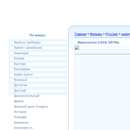
Главная
»
Фильмы
»
Русские
»
коме
По жанру:
Марионетки (1933) SATRip
Анонсы-трейлеры
Армия / армейские
Анимация
Боевик
Вестерн
Биография
видео-курсы
Военный
Детектив
Детский
Документальный
Драма
Женский день-8 марта
История
Комедия
Криминал
Киноповесть