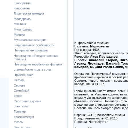
Кинопритча
Кинороман
Лирическая комедия
Мелодрама
Мистика
Мультфильм
Мюзикл
Музыкальная комедия
Информация о фильме
национальные особенности
Название:
Марионетки
Год выхода: 1933
Нелирическая комедия
Жанр: комедия, политический памфл
Новогодние и Рождественские
Режиссёр:
Яков Протазанов
фильмы
В ролях:
Анатолий Кторов, Нико
Леонид Леонидов, Василий Топо
Новогодние зарубежные фильмы
Комаров, Михаил Розен-Санин, Ми
олимпийские игры в сочи
Описание: Политический памфлет, 
Приключения
приближением кризиса и ростом ре
Сказка
Союзом, нового короля - послушн
нападения на СССР.
Сериал
Семейный
Герои фильма носят имена семи н
капиталисты. Умирает король, не ос
спорт
столицу До выпадает из аэроплана
объявлен королём. Поначалу Соль т
Спортивная драма
мерах по урегулированию государст
спектакль
Постепенно Соль входит в роль и де
Триллер
Страна: СССР, Межрабпом-фильм
Трагикомедия
Продолжительность: 01:28:15
Перевoд: Не требуется
Ужасы
Фантастика