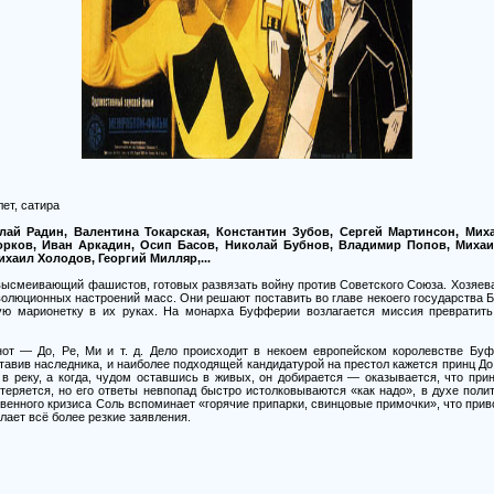
ет, сатира
лай Радин, Валентина Токарская, Константин Зубов, Сергей Мартинсон, Мих
рков, Иван Аркадин, Осип Басов, Николай Бубнов, Владимир Попов, Михаи
хаил Холодов, Георгий Милляр,...
высмеивающий фашистов, готовых развязать войну против Советского Союза. Хозяева
волюционных настроений масс. Они решают поставить во главе некоего государства 
ую марионетку в их руках. На монарха Буфферии возлагается миссия превратить
от — До, Ре, Ми и т. д. Дело происходит в некоем европейском королевстве Бу
тавив наследника, и наиболее подходящей кандидатурой на престол кажется принц До,
 в реку, а когда, чудом оставшись в живых, он добирается — оказывается, что при
еряется, но его ответы невпопад быстро истолковываются «как надо», в духе полит
венного кризиса Соль вспоминает «горячие припарки, свинцовые примочки», что прив
лает всё более резкие заявления.