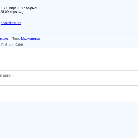
1339 kbps, 0.17 bit/pixel
128.00 kbps avg
shareflare.net
атриот
|
Теги
:
Марионетки
|
Рейтинг
:
0.0
/
0