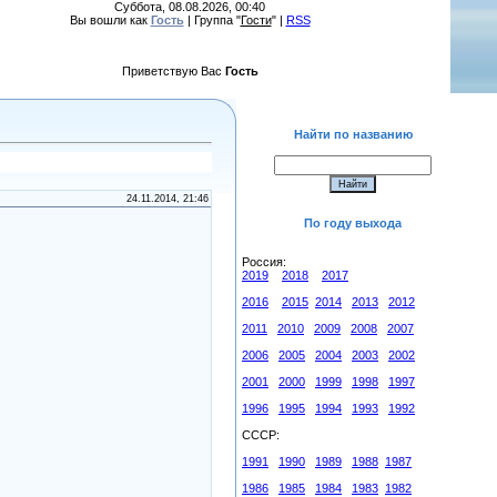
Суббота, 08.08.2026, 00:40
Вы вошли как
Гость
| Группа "
Гости
" |
RSS
Приветствую Вас
Гость
Найти по названию
24.11.2014, 21:46
По году выхода
Россия:
2019
2018
2017
2016
2015
2014
2013
2012
2011
2010
2009
2008
2007
2006
2005
2004
2003
2002
2001
2000
1999
1998
1997
1996
1995
1994
1993
1992
СССР:
1991
1990
1989
1988
1987
1986
1985
1984
1983
1982