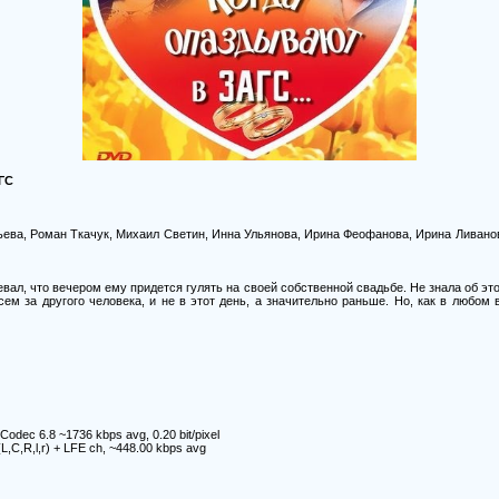
ГС
ьева, Роман Ткачук, Михаил Светин, Инна Ульянова, Ирина Феофанова, Ирина Ливано
ал, что вечером ему придется гулять на своей собственной свадьбе. Не знала об это
сем за другого человека, и не в этот день, а значительно раньше. Но, как в любом 
Codec 6.8 ~1736 kbps avg, 0.20 bit/pixel
(L,C,R,l,r) + LFE ch, ~448.00 kbps avg