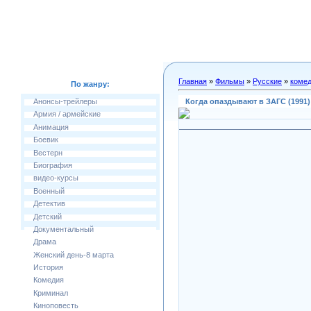
Главная
»
Фильмы
»
Русские
»
коме
По жанру:
Когда опаздывают в ЗАГС (1991
Анонсы-трейлеры
Армия / армейские
Анимация
Боевик
Вестерн
Биография
видео-курсы
Военный
Детектив
Детский
Документальный
Драма
Женский день-8 марта
История
Комедия
Криминал
Киноповесть