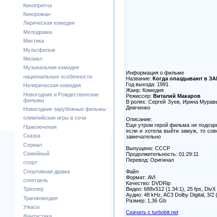
Кинопритча
Кинороман
Лирическая комедия
Мелодрама
Мистика
Мультфильм
Мюзикл
Музыкальная комедия
Информация о фильме
национальные особенности
Название:
Когда опаздывают в ЗА
Год выхода: 1991
Нелирическая комедия
Жанр: Комедия
Новогодние и Рождественские
Режиссер:
Виталий Макаров
фильмы
В ролях: Сергей Зуев, Ирина Мурав
Демченко
Новогодние зарубежные фильмы
олимпийские игры в сочи
Описание:
Еще утром герой фильма не подозрев
Приключения
если и хотела выйти замуж, то сов
Сказка
замечательно
Сериал
Выпущено: СССР
Семейный
Продолжительность: 01:29:11
Перевод: Оригинал
спорт
Файл
Спортивная драма
Формат: AVI
спектакль
Качество: DVDRip
Видео: 688x512 (1.34:1), 25 fps, DivX 
Триллер
Аудио: 48 kHz, AC3 Dolby Digital, 3/2 
Трагикомедия
Размер: 1,36 Gb
Ужасы
Скачать с turbobit.net
Фантастика