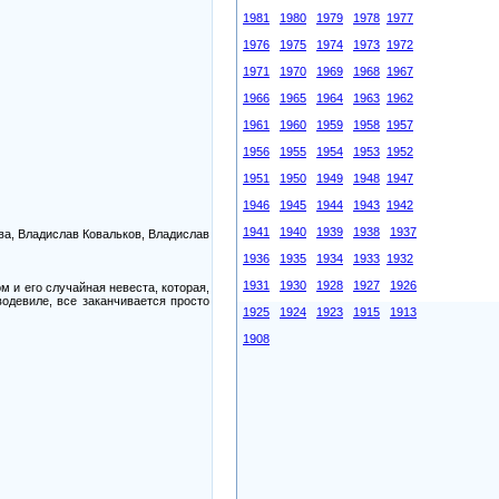
1981
1980
1979
1978
1977
1976
1975
1974
1973
1972
1971
1970
1969
1968
1967
1966
1965
1964
1963
1962
1961
1960
1959
1958
1957
1956
1955
1954
1953
1952
1951
1950
1949
1948
1947
1946
1945
1944
1943
1942
1941
1940
1939
1938
1937
ва, Владислав Ковальков, Владислав
1936
1935
1934
1933
1932
1931
1930
1928
1927
1926
м и его случайная невеста, которая,
водевиле, все заканчивается просто
1925
1924
1923
1915
1913
1908