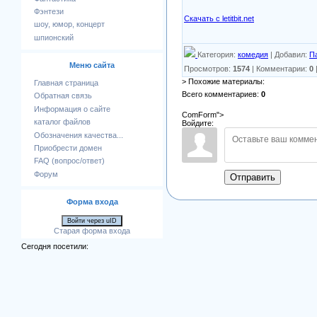
Фэнтези
Скачать с letitbit.net
шоу, юмор, концерт
шпионский
Категория
:
комедия
|
Добавил
:
П
Меню сайта
Просмотров
:
1574
|
Комментарии
:
0
> Похожие материалы:
Главная страница
Всего комментариев
:
0
Обратная связь
Информация о сайте
ComForm">
каталог файлов
Войдите:
Обозначения качества...
Приобрести домен
FAQ (вопрос/ответ)
Форум
Отправить
Форма входа
Войти через uID
Старая форма входа
Сегодня посетили: