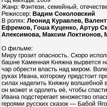
Жанр: Фэнтези, семейный, отечест
Режиссер:
Вадим Соколовский
В ролях:
Леонид Куравлев, Валент
Ефремов, Гоша Куценко, Артур С
Апексимова, Максим Локтионов, 
О фильме:
Миру грозит опасность. Скоро испол
башне Каменная Княжна вырвется на
чар обрести власть над миром. Вол
руках Ивана, которому предстоит пр
силах наделить Княжну волшебной 
он может и одолеть её, чтобы спаст
Ивана подстерегает множество опасн
героями русских сказок — Бабой Яг