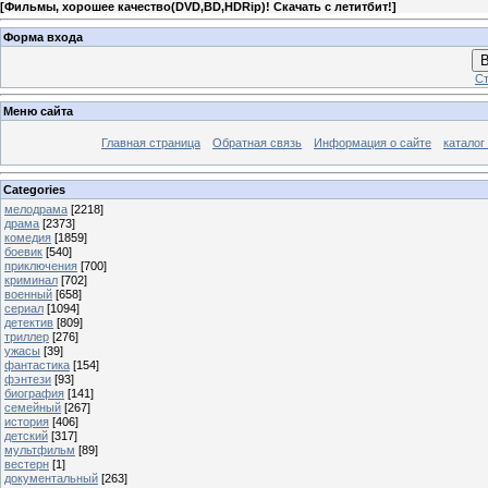
[
Фильмы, хорошее качество(DVD,BD,HDRip)! Скачать с летитбит!
]
Форма входа
В
Ст
Меню сайта
Главная страница
Обратная связь
Информация о сайте
каталог
Categories
мелодрама
[2218]
драма
[2373]
комедия
[1859]
боевик
[540]
приключения
[700]
криминал
[702]
военный
[658]
сериал
[1094]
детектив
[809]
триллер
[276]
ужасы
[39]
фантастика
[154]
фэнтези
[93]
биография
[141]
семейный
[267]
история
[406]
детский
[317]
мультфильм
[89]
вестерн
[1]
документальный
[263]