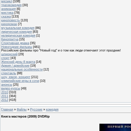
мюзикл
[108]
трагикомедия
[30]
анимация
[6]
мистика
[78]
сказка
[133]
киноповесть
[120]
кинороман
[7]
музыкальная комедия
[86]
лирическая комедия
[83]
нелирическая комедия
[1]
Кинопритча
[15]
Спортивная драма
[35]
Новогодние фильмы
[481]
Российские фильмы про "Новый год" и о том как люди отмечают этот праздник!
шпионский
[29]
спорт
[43]
Женский день-8 марта
[14]
Армия / армейские
[19]
национальные особенности
[12]
спектакль
[88]
шоу, юмор, концерт
[211]
олимпийские игры в сочи
[10]
анонсы
[25]
видео-курсы
[49]
2010
[310]
2011
[364]
2012
[418]
Главная
»
Файлы
»
Русские
»
комедия
Книга мастеров (2009) DVDRip