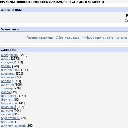
[
Фильмы, хорошее качество(DVD,BD,HDRip)! Скачать с летитбит!
]
Форма входа
В
Ст
Меню сайта
Главная страница
Обратная связь
Информация о сайте
каталог
Categories
мелодрама
[2218]
драма
[2373]
комедия
[1859]
боевик
[540]
приключения
[700]
криминал
[702]
военный
[658]
сериал
[1094]
детектив
[809]
триллер
[276]
ужасы
[39]
фантастика
[154]
фэнтези
[93]
биография
[141]
семейный
[267]
история
[406]
детский
[317]
мультфильм
[89]
вестерн
[1]
документальный
[263]