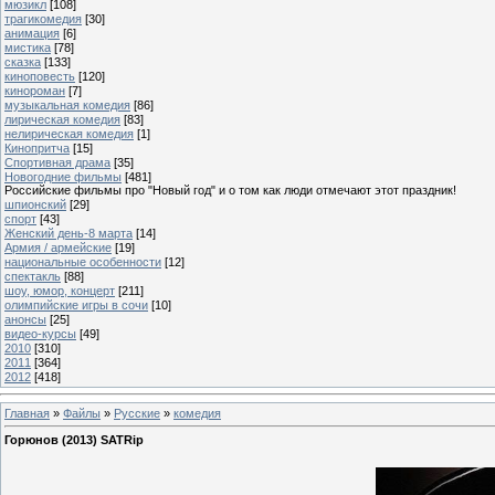
мюзикл
[108]
трагикомедия
[30]
анимация
[6]
мистика
[78]
сказка
[133]
киноповесть
[120]
кинороман
[7]
музыкальная комедия
[86]
лирическая комедия
[83]
нелирическая комедия
[1]
Кинопритча
[15]
Спортивная драма
[35]
Новогодние фильмы
[481]
Российские фильмы про "Новый год" и о том как люди отмечают этот праздник!
шпионский
[29]
спорт
[43]
Женский день-8 марта
[14]
Армия / армейские
[19]
национальные особенности
[12]
спектакль
[88]
шоу, юмор, концерт
[211]
олимпийские игры в сочи
[10]
анонсы
[25]
видео-курсы
[49]
2010
[310]
2011
[364]
2012
[418]
Главная
»
Файлы
»
Русские
»
комедия
Горюнов (2013) SATRip