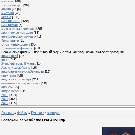
мюзикл
[108]
трагикомедия
[30]
анимация
[6]
мистика
[78]
сказка
[133]
киноповесть
[120]
кинороман
[7]
музыкальная комедия
[86]
лирическая комедия
[83]
нелирическая комедия
[1]
Кинопритча
[15]
Спортивная драма
[35]
Новогодние фильмы
[481]
Российские фильмы про "Новый год" и о том как люди отмечают этот праздник!
шпионский
[29]
спорт
[43]
Женский день-8 марта
[14]
Армия / армейские
[19]
национальные особенности
[12]
спектакль
[88]
шоу, юмор, концерт
[211]
олимпийские игры в сочи
[10]
анонсы
[25]
видео-курсы
[49]
2010
[310]
2011
[364]
2012
[418]
Главная
»
Файлы
»
Русские
»
комедия
Беспокойное хозяйство (1946) DVDRip