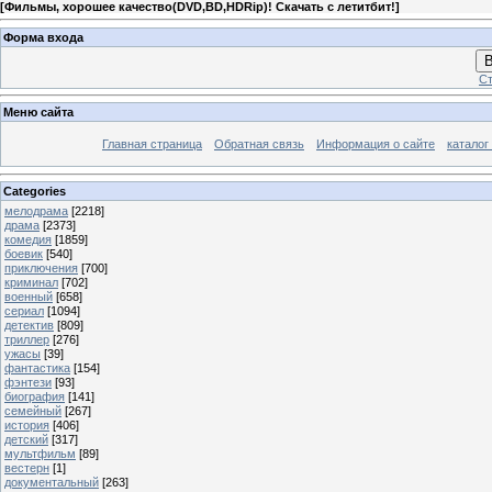
[
Фильмы, хорошее качество(DVD,BD,HDRip)! Скачать с летитбит!
]
Форма входа
В
Ст
Меню сайта
Главная страница
Обратная связь
Информация о сайте
каталог
Categories
мелодрама
[2218]
драма
[2373]
комедия
[1859]
боевик
[540]
приключения
[700]
криминал
[702]
военный
[658]
сериал
[1094]
детектив
[809]
триллер
[276]
ужасы
[39]
фантастика
[154]
фэнтези
[93]
биография
[141]
семейный
[267]
история
[406]
детский
[317]
мультфильм
[89]
вестерн
[1]
документальный
[263]