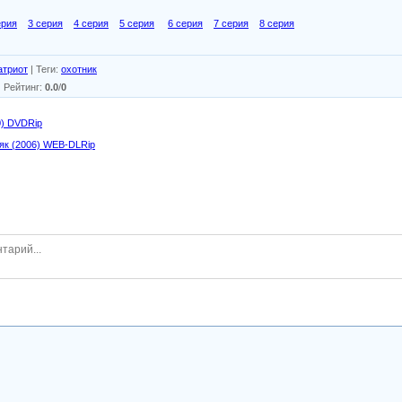
ерия
3 серия
4 серия
5 серия
6 серия
7 серия
8 серия
атриот
|
Теги
:
охотник
|
Рейтинг
:
0.0
/
0
0) DVDRip
як (2006) WEB-DLRip