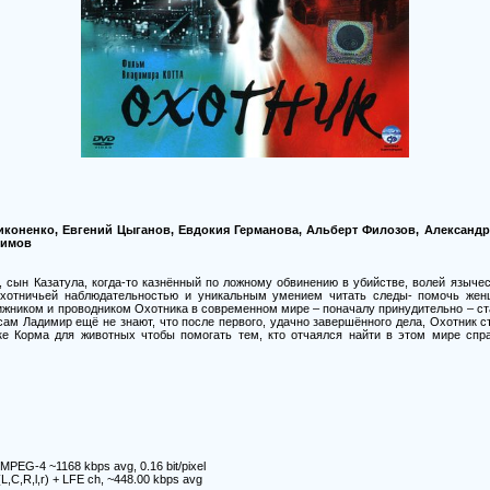
иконенко, Евгений Цыганов, Евдокия Германова, Альберт Филозов, Александ
симов
 сын Казатула, когда-то казнённый по ложному обвинению в убийстве, волей языче
охотничьей наблюдательностью и уникальным умением читать следы- помочь жен
ижником и проводником Охотника в современном мире – поначалу принудительно – ст
сам Ладимир ещё не знают, что после первого, удачно завершённого дела, Охотник с
ке Корма для животных чтобы помогать тем, кто отчаялся найти в этом мире спра
 MPEG-4 ~1168 kbps avg, 0.16 bit/pixel
(L,C,R,l,r) + LFE ch, ~448.00 kbps avg