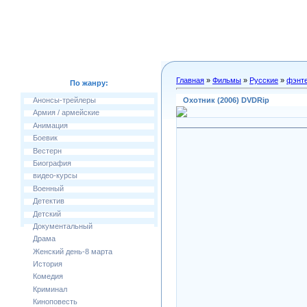
Главная
»
Фильмы
»
Русские
»
фэнт
По жанру:
Охотник (2006) DVDRip
Анонсы-трейлеры
Армия / армейские
Анимация
Боевик
Вестерн
Биография
видео-курсы
Военный
Детектив
Детский
Документальный
Драма
Женский день-8 марта
История
Комедия
Криминал
Киноповесть