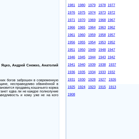
1981
1980
1979
1978
1977
1976
1975
1974
1973
1972
1971
1970
1969
1968
1967
1966
1965
1964
1963
1962
1961
1960
1959
1958
1957
1956
1955
1954
1953
1952
1951
1950
1949
1948
1947
1946
1945
1944
1943
1942
1941
1940
1939
1938
1937
р Яцко, Андрей Снежко, Анатолий
1936
1935
1934
1933
1932
1931
1930
1928
1927
1926
ских богов заброшен в современную
щине, несправедливо обвинённой в
1925
1924
1923
1915
1913
ановится продавец кошачьего корма
танет едва ли не каждое полнолуние
1908
ведливость и кому уже не на кого