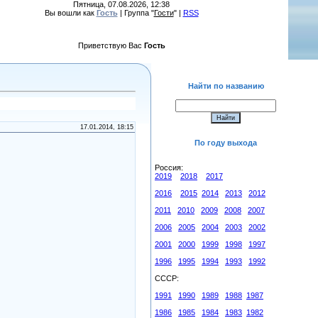
Пятница, 07.08.2026, 12:38
Вы вошли как
Гость
| Группа "
Гости
" |
RSS
Приветствую Вас
Гость
Найти по названию
17.01.2014, 18:15
По году выхода
Россия:
2019
2018
2017
2016
2015
2014
2013
2012
2011
2010
2009
2008
2007
2006
2005
2004
2003
2002
2001
2000
1999
1998
1997
1996
1995
1994
1993
1992
СССР:
1991
1990
1989
1988
1987
1986
1985
1984
1983
1982