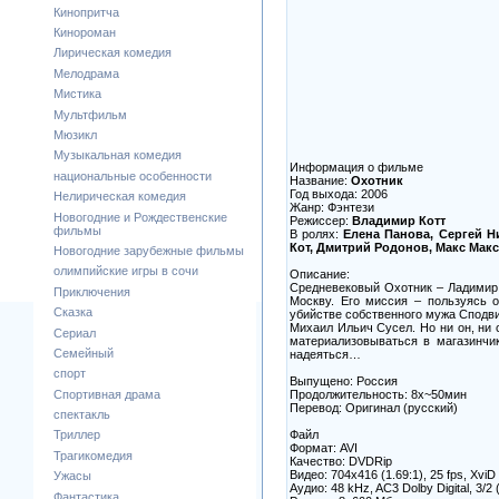
Кинопритча
Кинороман
Лирическая комедия
Мелодрама
Мистика
Мультфильм
Мюзикл
Музыкальная комедия
Информация о фильме
национальные особенности
Название:
Охотник
Год выхода: 2006
Нелирическая комедия
Жанр: Фэнтези
Новогодние и Рождественские
Режиссер:
Владимир Котт
фильмы
В ролях:
Елена Панова, Сергей Н
Кот, Дмитрий Родонов, Макс Мак
Новогодние зарубежные фильмы
олимпийские игры в сочи
Описание:
Средневековый Охотник – Ладимир,
Приключения
Москву. Его миссия – пользуясь 
Сказка
убийстве собственного мужа Сподв
Михаил Ильич Сусел. Но ни он, ни 
Сериал
материализовываться в магазинчи
Семейный
надеяться…
спорт
Выпущено: Россия
Продолжительность: 8х~50мин
Спортивная драма
Перевод: Оригинал (русский)
спектакль
Файл
Триллер
Формат: AVI
Трагикомедия
Качество: DVDRip
Видео: 704x416 (1.69:1), 25 fps, XviD
Ужасы
Аудио: 48 kHz, AC3 Dolby Digital, 3/2 
Фантастика