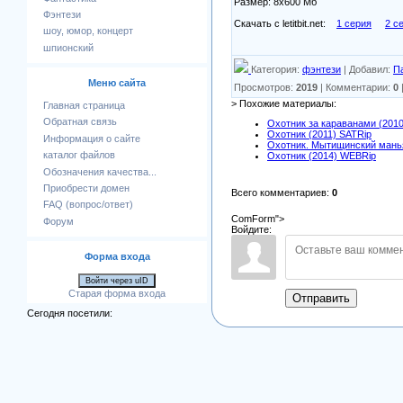
Размер: 8х600 Мб
Фэнтези
Скачать с letitbit.net:
1 серия
2 с
шоу, юмор, концерт
шпионский
Категория
:
фэнтези
|
Добавил
:
П
Меню сайта
Просмотров
:
2019
|
Комментарии
:
0
> Похожие материалы:
Главная страница
Обратная связь
Охотник за караванами (201
Охотник (2011) SATRip
Информация о сайте
Охотник. Мытищинский мань
каталог файлов
Охотник (2014) WEBRip
Обозначения качества...
Приобрести домен
Всего комментариев
:
0
FAQ (вопрос/ответ)
ComForm">
Форум
Войдите:
Форма входа
Войти через uID
Старая форма входа
Отправить
Сегодня посетили: