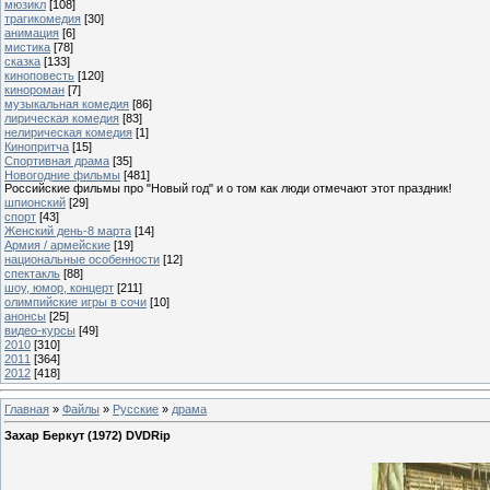
мюзикл
[108]
трагикомедия
[30]
анимация
[6]
мистика
[78]
сказка
[133]
киноповесть
[120]
кинороман
[7]
музыкальная комедия
[86]
лирическая комедия
[83]
нелирическая комедия
[1]
Кинопритча
[15]
Спортивная драма
[35]
Новогодние фильмы
[481]
Российские фильмы про "Новый год" и о том как люди отмечают этот праздник!
шпионский
[29]
спорт
[43]
Женский день-8 марта
[14]
Армия / армейские
[19]
национальные особенности
[12]
спектакль
[88]
шоу, юмор, концерт
[211]
олимпийские игры в сочи
[10]
анонсы
[25]
видео-курсы
[49]
2010
[310]
2011
[364]
2012
[418]
Главная
»
Файлы
»
Русские
»
драма
Захар Беркут (1972) DVDRip