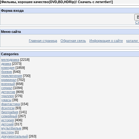
[
Фильмы, хорошее качество(DVD,BD,HDRip)! Скачать с летитбит!
]
Форма входа
В
Ст
Меню сайта
Главная страница
Обратная связь
Информация о сайте
каталог
Categories
мелодрама
[2218]
драма
[2373]
комедия
[1859]
боевик
[540]
приключения
[700]
криминал
[702]
военный
[658]
сериал
[1094]
детектив
[809]
триллер
[276]
ужасы
[39]
фантастика
[154]
фэнтези
[93]
биография
[141]
семейный
[267]
история
[406]
детский
[317]
мультфильм
[89]
вестерн
[1]
документальный
[263]