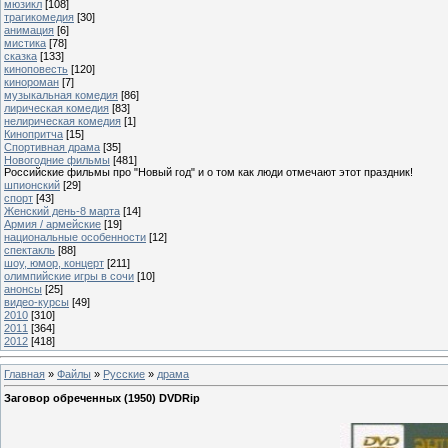
мюзикл
[108]
трагикомедия
[30]
анимация
[6]
мистика
[78]
сказка
[133]
киноповесть
[120]
кинороман
[7]
музыкальная комедия
[86]
лирическая комедия
[83]
нелирическая комедия
[1]
Кинопритча
[15]
Спортивная драма
[35]
Новогодние фильмы
[481]
Российские фильмы про "Новый год" и о том как люди отмечают этот праздник!
шпионский
[29]
спорт
[43]
Женский день-8 марта
[14]
Армия / армейские
[19]
национальные особенности
[12]
спектакль
[88]
шоу, юмор, концерт
[211]
олимпийские игры в сочи
[10]
анонсы
[25]
видео-курсы
[49]
2010
[310]
2011
[364]
2012
[418]
Главная
»
Файлы
»
Русские
»
драма
Заговор обреченных (1950) DVDRip