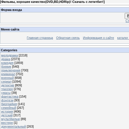
[
Фильмы, хорошее качество(DVD,BD,HDRip)! Скачать с летитбит!
]
Форма входа
В
Ст
Меню сайта
Главная страница
Обратная связь
Информация о сайте
каталог
Categories
мелодрама
[2218]
драма
[2373]
комедия
[1859]
боевик
[540]
приключения
[700]
криминал
[702]
военный
[658]
сериал
[1094]
детектив
[809]
триллер
[276]
ужасы
[39]
фантастика
[154]
фэнтези
[93]
биография
[141]
семейный
[267]
история
[406]
детский
[317]
мультфильм
[89]
вестерн
[1]
документальный
[263]