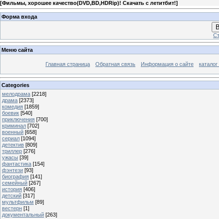
[
Фильмы, хорошее качество(DVD,BD,HDRip)! Скачать с летитбит!
]
Форма входа
В
Ст
Меню сайта
Главная страница
Обратная связь
Информация о сайте
каталог
Categories
мелодрама
[2218]
драма
[2373]
комедия
[1859]
боевик
[540]
приключения
[700]
криминал
[702]
военный
[658]
сериал
[1094]
детектив
[809]
триллер
[276]
ужасы
[39]
фантастика
[154]
фэнтези
[93]
биография
[141]
семейный
[267]
история
[406]
детский
[317]
мультфильм
[89]
вестерн
[1]
документальный
[263]