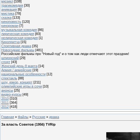
мюзикл
[108]
трагикомедия
[30]
анимация
[6]
мистика
[78]
сказка
[133]
киноповесть
[120]
кинороман
[7]
музыкальная комедия
[86]
лирическая комедия
[83]
нелирическая комедия
[1]
Кинопритча
[15]
Спортивная драма
[35]
Новогодние фильмы
[481]
Российские фильмы про "Новый год" и о том как люди отмечают этот праздник!
шпионский
[29]
спорт
[43]
Женский день-8 марта
[14]
Армия / армейские
[19]
национальные особенности
[12]
спектакль
[88]
шоу, юмор, концерт
[211]
олимпийские игры в сочи
[10]
анонсы
[25]
видео-курсы
[49]
2010
[310]
2011
[364]
2012
[418]
Главная
»
Файлы
»
Русские
»
драма
За власть Советов (1956) TVRip