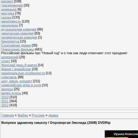
мюзикл
[108]
трагикомедия
[30]
анимация
[6]
мистика
[78]
сказка
[133]
киноповесть
[120]
кинороман
[7]
музыкальная комедия
[86]
лирическая комедия
[83]
нелирическая комедия
[1]
Кинопритча
[15]
Спортивная драма
[35]
Новогодние фильмы
[481]
Российские фильмы про "Новый год" и о том как люди отмечают этот праздник!
шпионский
[29]
спорт
[43]
Женский день-8 марта
[14]
Армия / армейские
[19]
национальные особенности
[12]
спектакль
[88]
шоу, юмор, концерт
[211]
олимпийские игры в сочи
[10]
анонсы
[25]
видео-курсы
[49]
2010
[310]
2011
[364]
2012
[418]
Главная
»
Файлы
»
Русские
»
драма
Вопреки здравому смыслу / Опровергая Эвклида (2008) DVDRip