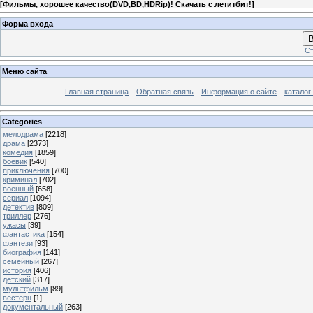
[
Фильмы, хорошее качество(DVD,BD,HDRip)! Скачать с летитбит!
]
Форма входа
В
Ст
Меню сайта
Главная страница
Обратная связь
Информация о сайте
каталог
Categories
мелодрама
[2218]
драма
[2373]
комедия
[1859]
боевик
[540]
приключения
[700]
криминал
[702]
военный
[658]
сериал
[1094]
детектив
[809]
триллер
[276]
ужасы
[39]
фантастика
[154]
фэнтези
[93]
биография
[141]
семейный
[267]
история
[406]
детский
[317]
мультфильм
[89]
вестерн
[1]
документальный
[263]