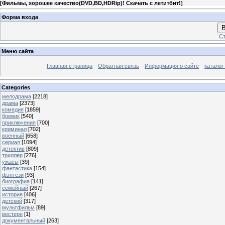
[
Фильмы, хорошее качество(DVD,BD,HDRip)! Скачать с летитбит!
]
Форма входа
В
Ст
Меню сайта
Главная страница
Обратная связь
Информация о сайте
каталог
Categories
мелодрама
[2218]
драма
[2373]
комедия
[1859]
боевик
[540]
приключения
[700]
криминал
[702]
военный
[658]
сериал
[1094]
детектив
[809]
триллер
[276]
ужасы
[39]
фантастика
[154]
фэнтези
[93]
биография
[141]
семейный
[267]
история
[406]
детский
[317]
мультфильм
[89]
вестерн
[1]
документальный
[263]