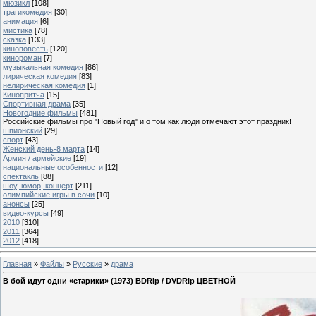
мюзикл
[108]
трагикомедия
[30]
анимация
[6]
мистика
[78]
сказка
[133]
киноповесть
[120]
кинороман
[7]
музыкальная комедия
[86]
лирическая комедия
[83]
нелирическая комедия
[1]
Кинопритча
[15]
Спортивная драма
[35]
Новогодние фильмы
[481]
Российские фильмы про "Новый год" и о том как люди отмечают этот праздник!
шпионский
[29]
спорт
[43]
Женский день-8 марта
[14]
Армия / армейские
[19]
национальные особенности
[12]
спектакль
[88]
шоу, юмор, концерт
[211]
олимпийские игры в сочи
[10]
анонсы
[25]
видео-курсы
[49]
2010
[310]
2011
[364]
2012
[418]
Главная
»
Файлы
»
Русские
»
драма
В бой идут одни «старики» (1973) BDRip / DVDRip ЦВЕТНОЙ