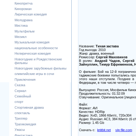
Кинопритча
Кинороман
Лирическая комедия
Мелодрама
Мистика
Мультфильм
Мюзикл
Музыкальная комедия
Название:
Тихая застава
национальные особенности
Год выхода: 2010
Жанр: драма, военный
Нелирическая комедия
Режиссер:
Сергей Маховиков
Новогодние и Рождественские
В ролях:
Андрей Чадов, Сергей
фильмы
Зайнуллин, Тимур Ефременков, Н
Новогодние зарубежные фильмы
О фильме: Бой на 12-й погранично
олимпийские игры в сочи
таджикские боевики попытались про
этого наши отступили. Позднее в
Приключения
Федерации, в том числе четверо — 
Сказка
Выпущено: Россия, Мосфильм Кино
Сериал
Продолжительность: 01:32:09
Семейный
Озвучивание: Оригинальное [лиценз
спорт
Файл:
Спортивная драма
Формат: AVI
Качество: HDRip
спектакль
Видео: XviD, 1866 Кбит/с, 720x304
Триллер
Аудио: Russian: AC3, 384 Кбит/с (6 c
Размер: 1.45 Gb
Трагикомедия
Ужасы
Скачать с:
letitbit.net
vip-file.com
Фантастика