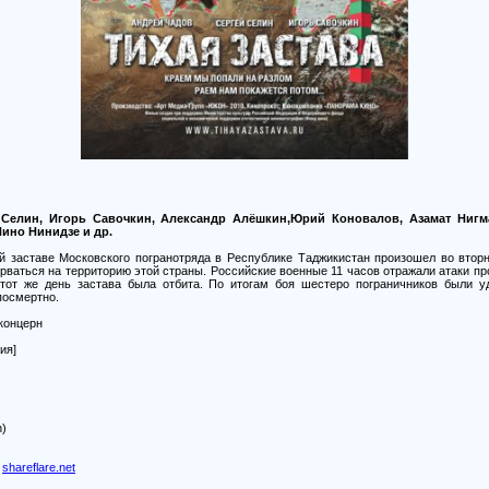
 Селин, Игорь Савочкин, Александр Алёшкин,Юрий Коновалов, Азамат Нигма
ино Нинидзе и др.
й заставе Московского погранотряда в Республике Таджикистан произошел во вторн
рваться на территорию этой страны. Российские военные 11 часов отражали атаки про
 тот же день застава была отбита. По итогам боя шестеро пограничников были у
посмертно.
концерн
ия]
h)
shareflare.net