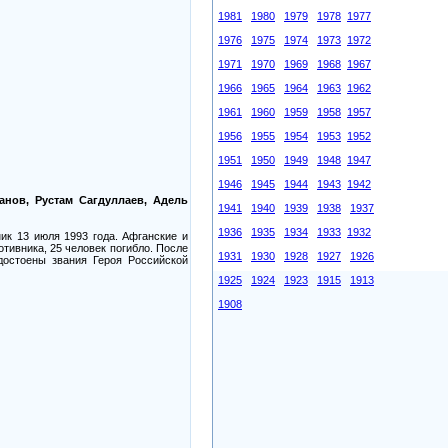
1981
1980
1979
1978
1977
1976
1975
1974
1973
1972
1971
1970
1969
1968
1967
1966
1965
1964
1963
1962
1961
1960
1959
1958
1957
1956
1955
1954
1953
1952
1951
1950
1949
1948
1947
1946
1945
1944
1943
1942
нов, Рустам Сагдуллаев, Адель
1941
1940
1939
1938
1937
1936
1935
1934
1933
1932
ик 13 июля 1993 года. Афганские и
тивника, 25 человек погибло. После
1931
1930
1928
1927
1926
достоены звания Героя Российской
1925
1924
1923
1915
1913
1908