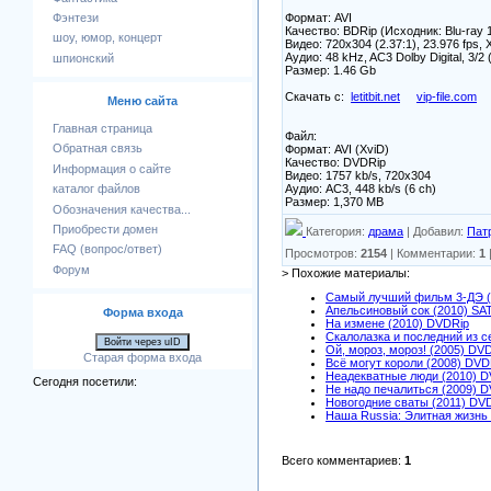
Формат: AVI
Фэнтези
Качество: BDRip (Исходник: Blu-ray 
шоу, юмор, концерт
Видео: 720x304 (2.37:1), 23.976 fps, X
Аудио: 48 kHz, AC3 Dolby Digital, 3/2 
шпионский
Размер: 1.46 Gb
Скачать с:
letitbit.net
vip-file.com
Меню сайта
Главная страница
Файл:
Обратная связь
Формат: AVI (XviD)
Качество: DVDRip
Информация о сайте
Видео: 1757 kb/s, 720x304
Аудио: AC3, 448 kb/s (6 ch)
каталог файлов
Размер: 1,370 MB
Обозначения качества...
Приобрести домен
Категория
:
драма
|
Добавил
:
Пат
FAQ (вопрос/ответ)
Просмотров
:
2154
|
Комментарии
:
1
Форум
> Похожие материалы:
Самый лучший фильм 3-ДЭ (
Апельсиновый сок (2010) SA
Форма входа
На измене (2010) DVDRip
Скалолазка и последний из 
Войти через uID
Ой, мороз, мороз! (2005) DV
Старая форма входа
Всё могут короли (2008) DVD
Неадекватные люди (2010) D
Сегодня посетили:
Не надо печалиться (2009) 
Новогодние сваты (2011) DV
Наша Russia: Элитная жизнь
Всего комментариев
:
1