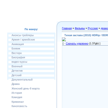
Главная
»
Фильмы
»
Русские
»
драм
По жанру:
Тихая застава (2010) HDRip / BDR
Анонсы-трейлеры
Армия / армейские
[ ·
Скачать удаленно
(1.37gb) ]
Анимация
Боевик
Вестерн
Биография
видео-курсы
Военный
Детектив
Детский
Документальный
Драма
Женский день-8 марта
История
Комедия
Криминал
Киноповесть