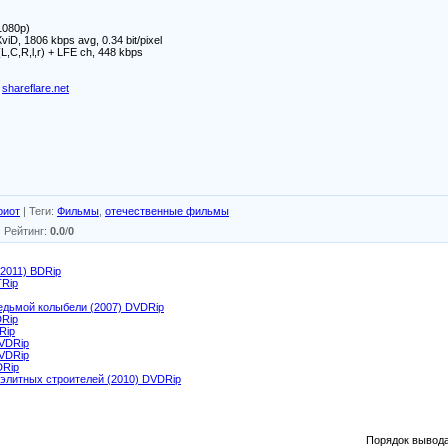
1080p)
viD, 1806 kbps avg, 0.34 bit/pixel
(L,C,R,l,r) + LFE ch, 448 kbps
shareflare.net
риот
|
Теги
:
Фильмы
,
отечественные фильмы
|
Рейтинг
:
0.0
/
0
2011) BDRip
TRip
седьмой колыбели (2007) DVDRip
DRip
Rip
VDRip
DVDRip
DRip
 элитных строителей (2010) DVDRip
Порядок вывода