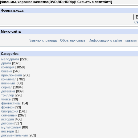
[
Фильмы, хорошее качество(DVD,BD,HDRip)! Скачать с летитбит!
]
Форма входа
В
Ст
Меню сайта
Главная страница
Обратная связь
Информация о сайте
каталог
Categories
мелодрама
[2218]
драма
[2373]
комедия
[1859]
боевик
[540]
приключения
[700]
криминал
[702]
военный
[658]
сериал
[1094]
детектив
[809]
триллер
[276]
ужасы
[39]
фантастика
[154]
фэнтези
[93]
биография
[141]
семейный
[267]
история
[406]
детский
[317]
мультфильм
[89]
вестерн
[1]
документальный
[263]