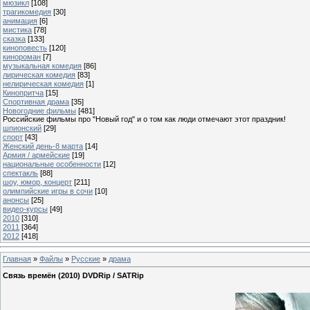
мюзикл
[108]
трагикомедия
[30]
анимация
[6]
мистика
[78]
сказка
[133]
киноповесть
[120]
кинороман
[7]
музыкальная комедия
[86]
лирическая комедия
[83]
нелирическая комедия
[1]
Кинопритча
[15]
Спортивная драма
[35]
Новогодние фильмы
[481]
Российские фильмы про "Новый год" и о том как люди отмечают этот праздник!
шпионский
[29]
спорт
[43]
Женский день-8 марта
[14]
Армия / армейские
[19]
национальные особенности
[12]
спектакль
[88]
шоу, юмор, концерт
[211]
олимпийские игры в сочи
[10]
анонсы
[25]
видео-курсы
[49]
2010
[310]
2011
[364]
2012
[418]
Главная
»
Файлы
»
Русские
»
драма
Связь времён (2010) DVDRip / SATRip