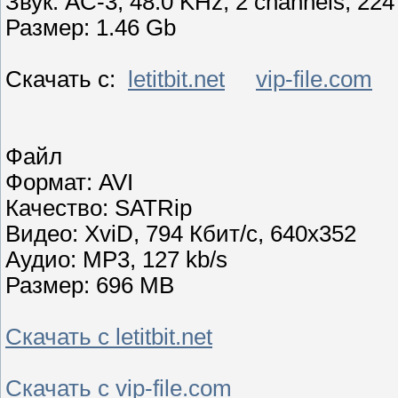
Звук: AC-3, 48.0 KHz, 2 channels, 22
Размер: 1.46 Gb
Скачать с:
letitbit.net
vip-file.com
sh
Файл
Формат: AVI
Качество: SATRip
Видео: XviD, 794 Кбит/с, 640x352
Аудио: MP3, 127 kb/s
Размер: 696 MB
Скачать с letitbit.net
Скачать с vip-file.com