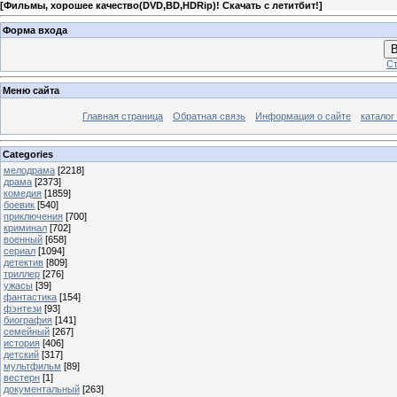
[
Фильмы, хорошее качество(DVD,BD,HDRip)! Скачать с летитбит!
]
Форма входа
В
Ст
Меню сайта
Главная страница
Обратная связь
Информация о сайте
каталог
Categories
мелодрама
[2218]
драма
[2373]
комедия
[1859]
боевик
[540]
приключения
[700]
криминал
[702]
военный
[658]
сериал
[1094]
детектив
[809]
триллер
[276]
ужасы
[39]
фантастика
[154]
фэнтези
[93]
биография
[141]
семейный
[267]
история
[406]
детский
[317]
мультфильм
[89]
вестерн
[1]
документальный
[263]