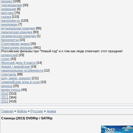
мюзикл
[108]
трагикомедия
[30]
анимация
[6]
мистика
[78]
сказка
[133]
киноповесть
[120]
кинороман
[7]
музыкальная комедия
[86]
лирическая комедия
[83]
нелирическая комедия
[1]
Кинопритча
[15]
Спортивная драма
[35]
Новогодние фильмы
[481]
Российские фильмы про "Новый год" и о том как люди отмечают этот праздник!
шпионский
[29]
спорт
[43]
Женский день-8 марта
[14]
Армия / армейские
[19]
национальные особенности
[12]
спектакль
[88]
шоу, юмор, концерт
[211]
олимпийские игры в сочи
[10]
анонсы
[25]
видео-курсы
[49]
2010
[310]
2011
[364]
2012
[418]
Главная
»
Файлы
»
Русские
»
драма
Станица (2013) DVDRip / SATRip