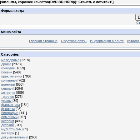
[
Фильмы, хорошее качество(DVD,BD,HDRip)! Скачать с летитбит!
]
Форма входа
В
Ст
Меню сайта
Главная страница
Обратная связь
Информация о сайте
каталог
Categories
мелодрама
[2218]
драма
[2373]
комедия
[1859]
боевик
[540]
приключения
[700]
криминал
[702]
военный
[658]
сериал
[1094]
детектив
[809]
триллер
[276]
ужасы
[39]
фантастика
[154]
фэнтези
[93]
биография
[141]
семейный
[267]
история
[406]
детский
[317]
мультфильм
[89]
вестерн
[1]
документальный
[263]