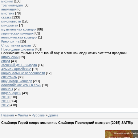
мюзикл
[108]
трагикомедия
[30]
анимация
[6]
мистика
[78]
сказка
[133]
киноповесть
[120]
кинороман
[7]
музыкальная комедия
[86]
лирическая комедия
[83]
нелирическая комедия
[1]
Кинопритча
[15]
Спортивная драма
[35]
Новогодние фильмы
[481]
Российские фильмы про "Новый год" и о том как люди отмечают этот праздник!
шпионский
[29]
спорт
[43]
Женский день-8 марта
[14]
Армия / армейские
[19]
национальные особенности
[12]
спектакль
[88]
шоу, юмор, концерт
[211]
олимпийские игры в сочи
[10]
анонсы
[25]
видео-курсы
[49]
2010
[310]
2011
[364]
2012
[418]
Главная
»
Файлы
»
Русские
»
драма
Снайпер: Герой сопротивления / Снайпер: Последний выстрел (2015) SATRip