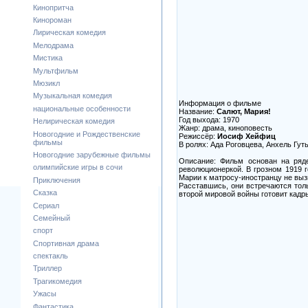
Кинопритча
Кинороман
Лирическая комедия
Мелодрама
Мистика
Мультфильм
Мюзикл
Музыкальная комедия
Информация о фильме
национальные особенности
Название:
Салют, Мария!
Год выхода: 1970
Нелирическая комедия
Жанр: драма, киноповесть
Новогодние и Рождественские
Режиссёр:
Иосиф Хейфиц
фильмы
В ролях: Ада Роговцева, Анхель Гут
Новогодние зарубежные фильмы
Описание: Фильм основан на ряд
олимпийские игры в сочи
революционеркой. В грозном 1919 
Марии к матросу-иностранцу не выз
Приключения
Расставшись, они встречаются толь
Сказка
второй мировой войны готовит кадры
Сериал
Семейный
спорт
Спортивная драма
спектакль
Триллер
Трагикомедия
Ужасы
Фантастика