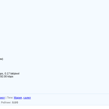
ии)
s, 0.17 bit/pixel
192.00 kbps
риот
|
Теги
:
Мария
,
салют
|
Рейтинг
:
0.0
/
0