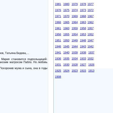
1981
1980
1979
1978
1977
1976
1975
1974
1973
1972
1971
1970
1969
1968
1967
1966
1965
1964
1963
1962
1961
1960
1959
1958
1957
1956
1955
1954
1953
1952
1951
1950
1949
1948
1947
1946
1945
1944
1943
1942
1941
1940
1939
1938
1937
в, Татьяна Бедова,...
1936
1935
1934
1933
1932
 Мария становится подпольщицей-
панским матросом Пабло. Но любовь
1931
1930
1928
1927
1926
 Похоронив мужа и сына, она в годы
1925
1924
1923
1915
1913
1908