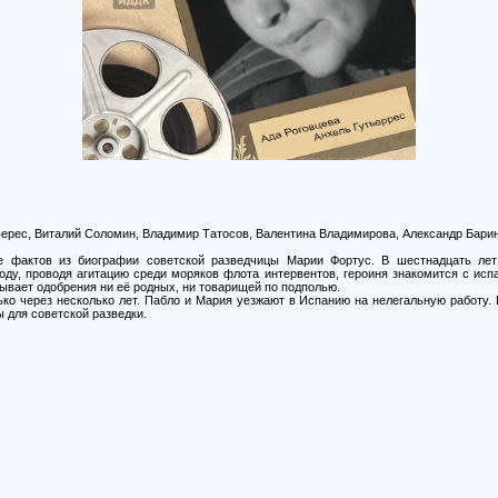
ьерес, Виталий Соломин, Владимир Татосов, Валентина Владимирова, Александр Барино
е фактов из биографии советской разведчицы Марии Фортус. В шестнадцать лет
году, проводя агитацию среди моряков флота интервентов, героиня знакомится с ис
ывает одобрения ни её родных, ни товарищей по подполью.
ко через несколько лет. Пабло и Мария уезжают в Испанию на нелегальную работу.
 для советской разведки.