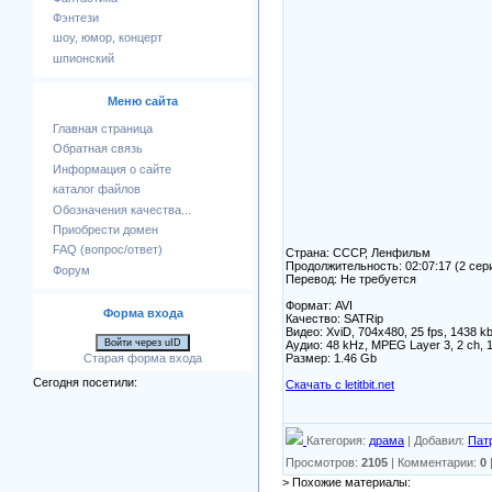
Фэнтези
шоу, юмор, концерт
шпионский
Меню сайта
Главная страница
Обратная связь
Информация о сайте
каталог файлов
Обозначения качества...
Приобрести домен
FAQ (вопрос/ответ)
Страна: СССР, Ленфильм
Продолжительность: 02:07:17 (2 сер
Форум
Перевод: Не требуется
Формат: AVI
Форма входа
Качество: SATRip
Видео: XviD, 704x480, 25 fps, 1438 kbp
Войти через uID
Аудио: 48 kHz, MPEG Layer 3, 2 ch, 
Размер: 1.46 Gb
Старая форма входа
Сегодня посетили:
Скачать с letitbit.net
Категория
:
драма
|
Добавил
:
Пат
Просмотров
:
2105
|
Комментарии
:
0
> Похожие материалы: