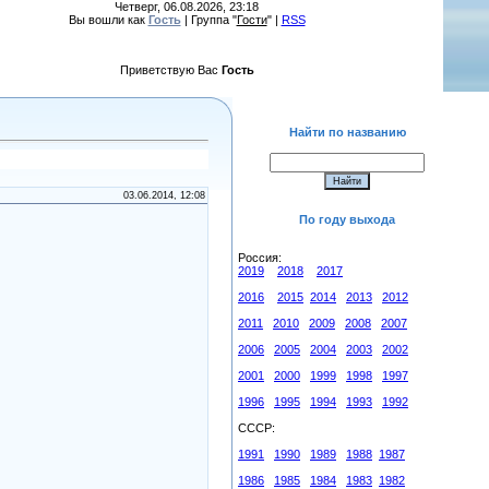
Четверг, 06.08.2026, 23:18
Вы вошли как
Гость
| Группа "
Гости
" |
RSS
Приветствую Вас
Гость
Найти по названию
03.06.2014, 12:08
По году выхода
Россия:
2019
2018
2017
2016
2015
2014
2013
2012
2011
2010
2009
2008
2007
2006
2005
2004
2003
2002
2001
2000
1999
1998
1997
1996
1995
1994
1993
1992
СССР:
1991
1990
1989
1988
1987
1986
1985
1984
1983
1982