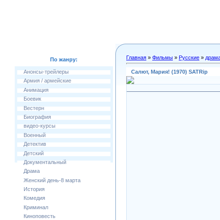
Главная
»
Фильмы
»
Русские
»
драм
По жанру:
Салют, Мария! (1970) SATRip
Анонсы-трейлеры
Армия / армейские
Анимация
Боевик
Вестерн
Биография
видео-курсы
Военный
Детектив
Детский
Документальный
Драма
Женский день-8 марта
История
Комедия
Криминал
Киноповесть