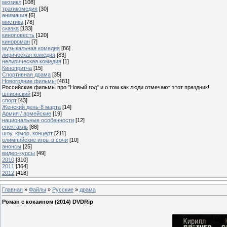
мюзикл
[108]
трагикомедия
[30]
анимация
[6]
мистика
[78]
сказка
[133]
киноповесть
[120]
кинороман
[7]
музыкальная комедия
[86]
лирическая комедия
[83]
нелирическая комедия
[1]
Кинопритча
[15]
Спортивная драма
[35]
Новогодние фильмы
[481]
Российские фильмы про "Новый год" и о том как люди отмечают этот праздник!
шпионский
[29]
спорт
[43]
Женский день-8 марта
[14]
Армия / армейские
[19]
национальные особенности
[12]
спектакль
[88]
шоу, юмор, концерт
[211]
олимпийские игры в сочи
[10]
анонсы
[25]
видео-курсы
[49]
2010
[310]
2011
[364]
2012
[418]
Главная
»
Файлы
»
Русские
»
драма
Роман с кокаином (2014) DVDRip