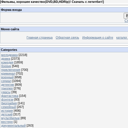
[
Фильмы, хорошее качество(DVD,BD,HDRip)! Скачать с летитбит!
]
Форма входа
В
Ст
Меню сайта
Главная страница
Обратная связь
Информация о сайте
каталог
Categories
мелодрама
[2218]
драма
[2373]
комедия
[1859]
боевик
[540]
приключения
[700]
криминал
[702]
военный
[658]
сериал
[1094]
детектив
[809]
триллер
[276]
ужасы
[39]
фантастика
[154]
фэнтези
[93]
биография
[141]
семейный
[267]
история
[406]
детский
[317]
мультфильм
[89]
вестерн
[1]
документальный
[263]