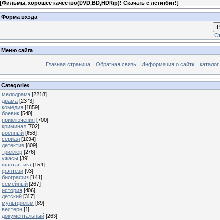
[
Фильмы, хорошее качество(DVD,BD,HDRip)! Скачать с летитбит!
]
Форма входа
В
Ст
Меню сайта
Главная страница
Обратная связь
Информация о сайте
каталог
Categories
мелодрама
[2218]
драма
[2373]
комедия
[1859]
боевик
[540]
приключения
[700]
криминал
[702]
военный
[658]
сериал
[1094]
детектив
[809]
триллер
[276]
ужасы
[39]
фантастика
[154]
фэнтези
[93]
биография
[141]
семейный
[267]
история
[406]
детский
[317]
мультфильм
[89]
вестерн
[1]
документальный
[263]