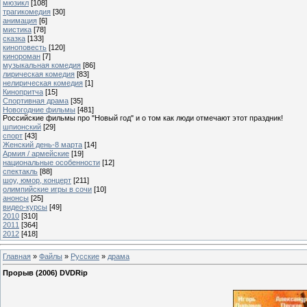
мюзикл
[108]
трагикомедия
[30]
анимация
[6]
мистика
[78]
сказка
[133]
киноповесть
[120]
кинороман
[7]
музыкальная комедия
[86]
лирическая комедия
[83]
нелирическая комедия
[1]
Кинопритча
[15]
Спортивная драма
[35]
Новогодние фильмы
[481]
Российские фильмы про "Новый год" и о том как люди отмечают этот праздник!
шпионский
[29]
спорт
[43]
Женский день-8 марта
[14]
Армия / армейские
[19]
национальные особенности
[12]
спектакль
[88]
шоу, юмор, концерт
[211]
олимпийские игры в сочи
[10]
анонсы
[25]
видео-курсы
[49]
2010
[310]
2011
[364]
2012
[418]
Главная
»
Файлы
»
Русские
»
драма
Прорыв (2006) DVDRip