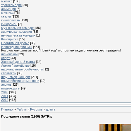
мюзикл
[108]
трагикомедия
[30]
анимация
[6]
мистика
[78]
сказка
[133]
киноповесть
[120]
кинороман
[7]
музыкальная комедия
[86]
лирическая комедия
[83]
нелирическая комедия
[1]
Кинопритча
[15]
Спортивная драма
[35]
Новогодние фильмы
[481]
Российские фильмы про "Новый год" и о том как люди отмечают этот праздник!
шпионский
[29]
спорт
[43]
Женский день-8 марта
[14]
Армия / армейские
[19]
национальные особенности
[12]
спектакль
[88]
шоу, юмор, концерт
[211]
олимпийские игры в сочи
[10]
анонсы
[25]
видео-курсы
[49]
2010
[310]
2011
[364]
2012
[418]
Главная
»
Файлы
»
Русские
»
драма
Последние залпы (1960) SATRip