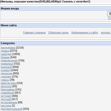
[
Фильмы, хорошее качество(DVD,BD,HDRip)! Скачать с летитбит!
]
Форма входа
В
Ст
Меню сайта
Главная страница
Обратная связь
Информация о сайте
каталог
Categories
мелодрама
[2218]
драма
[2373]
комедия
[1859]
боевик
[540]
приключения
[700]
криминал
[702]
военный
[658]
сериал
[1094]
детектив
[809]
триллер
[276]
ужасы
[39]
фантастика
[154]
фэнтези
[93]
биография
[141]
семейный
[267]
история
[406]
детский
[317]
мультфильм
[89]
вестерн
[1]
документальный
[263]