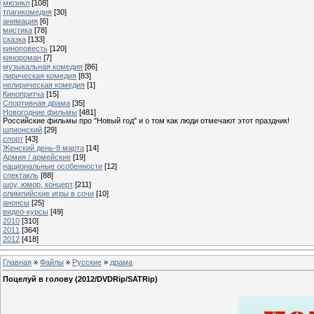
мюзикл
[108]
трагикомедия
[30]
анимация
[6]
мистика
[78]
сказка
[133]
киноповесть
[120]
кинороман
[7]
музыкальная комедия
[86]
лирическая комедия
[83]
нелирическая комедия
[1]
Кинопритча
[15]
Спортивная драма
[35]
Новогодние фильмы
[481]
Российские фильмы про "Новый год" и о том как люди отмечают этот праздник!
шпионский
[29]
спорт
[43]
Женский день-8 марта
[14]
Армия / армейские
[19]
национальные особенности
[12]
спектакль
[88]
шоу, юмор, концерт
[211]
олимпийские игры в сочи
[10]
анонсы
[25]
видео-курсы
[49]
2010
[310]
2011
[364]
2012
[418]
Главная
»
Файлы
»
Русские
»
драма
Поцелуй в голову (2012/DVDRip/SATRip)