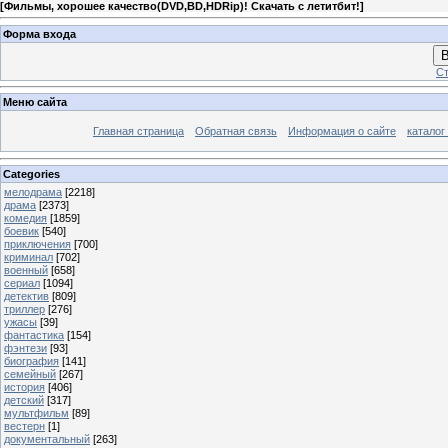
[
Фильмы, хорошее качество(DVD,BD,HDRip)! Скачать с летитбит!
]
Форма входа
В
Ст
Меню сайта
Главная страница
Обратная связь
Информация о сайте
каталог
Categories
мелодрама
[2218]
драма
[2373]
комедия
[1859]
боевик
[540]
приключения
[700]
криминал
[702]
военный
[658]
сериал
[1094]
детектив
[809]
триллер
[276]
ужасы
[39]
фантастика
[154]
фэнтези
[93]
биография
[141]
семейный
[267]
история
[406]
детский
[317]
мультфильм
[89]
вестерн
[1]
документальный
[263]