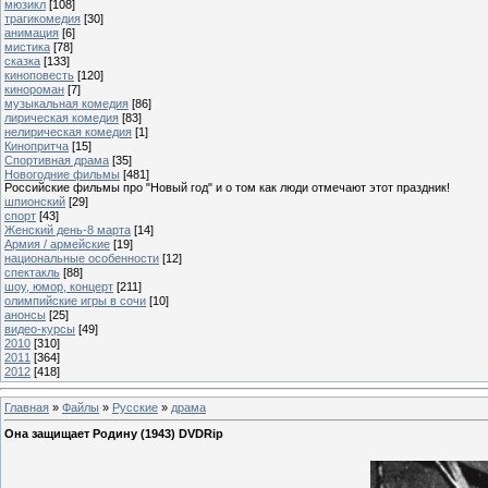
мюзикл
[108]
трагикомедия
[30]
анимация
[6]
мистика
[78]
сказка
[133]
киноповесть
[120]
кинороман
[7]
музыкальная комедия
[86]
лирическая комедия
[83]
нелирическая комедия
[1]
Кинопритча
[15]
Спортивная драма
[35]
Новогодние фильмы
[481]
Российские фильмы про "Новый год" и о том как люди отмечают этот праздник!
шпионский
[29]
спорт
[43]
Женский день-8 марта
[14]
Армия / армейские
[19]
национальные особенности
[12]
спектакль
[88]
шоу, юмор, концерт
[211]
олимпийские игры в сочи
[10]
анонсы
[25]
видео-курсы
[49]
2010
[310]
2011
[364]
2012
[418]
Главная
»
Файлы
»
Русские
»
драма
Она защищает Родину (1943) DVDRip