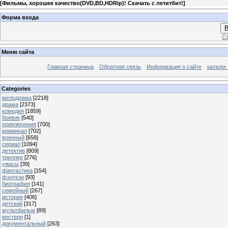
[
Фильмы, хорошее качество(DVD,BD,HDRip)! Скачать с летитбит!
]
Форма входа
В
Ст
Меню сайта
Главная страница
Обратная связь
Информация о сайте
каталог
Categories
мелодрама
[2218]
драма
[2373]
комедия
[1859]
боевик
[540]
приключения
[700]
криминал
[702]
военный
[658]
сериал
[1094]
детектив
[809]
триллер
[276]
ужасы
[39]
фантастика
[154]
фэнтези
[93]
биография
[141]
семейный
[267]
история
[406]
детский
[317]
мультфильм
[89]
вестерн
[1]
документальный
[263]