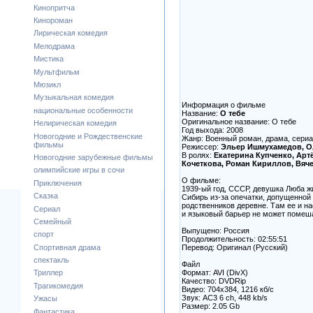
Кинопритча
Кинороман
Лирическая комедия
Мелодрама
Мистика
Мультфильм
Мюзикл
Музыкальная комедия
Информация о фильме
национальные особенности
Название:
О тебе
Оригинальное название: О тебе
Нелирическая комедия
Год выхода: 2008
Новогодние и Рождественские
Жанр: Военный роман, драма, сериа
фильмы
Режиссер:
Эльер Ишмухамедов, О
В ролях:
Екатерина Купченко, Арт
Новогодние зарубежные фильмы
Кочеткова, Роман Кириллов, Вяч
олимпийские игры в сочи
О фильме:
Приключения
1939-ый год, СССР, девушка Люба жи
Сказка
Сибирь из-за опечатки, допущенной 
родственников деревне. Там ее и на
Сериал
и языковый барьер не может помеш
Семейный
Выпущено: Россия
спорт
Продолжительность: 02:55:51
Перевод: Оригинал (Русский)
Спортивная драма
спектакль
Файл
Формат: AVI (DivX)
Триллер
Качество: DVDRip
Трагикомедия
Видео: 704x384, 1216 кб/с
Звук: AC3 6 ch, 448 kb/s
Ужасы
Размер: 2.05 Gb
Фантастика