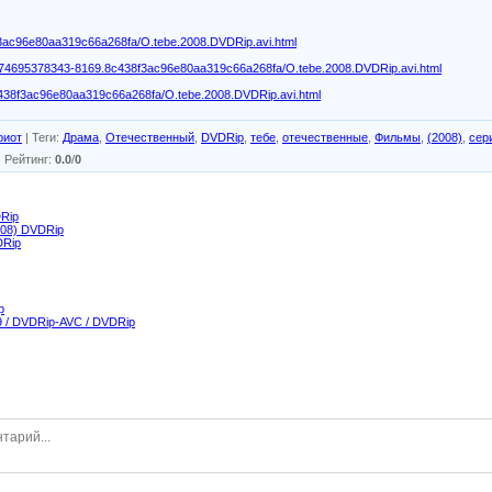
3ac96e80aa319c66a268fa/O.tebe.2008.DVDRip.avi.html
774695378343-8169.8c438f3ac96e80aa319c66a268fa/O.tebe.2008.DVDRip.avi.html
438f3ac96e80aa319c66a268fa/O.tebe.2008.DVDRip.avi.html
риот
|
Теги
:
Драма
,
Отечественный
,
DVDRip
,
тебе
,
отечественные
,
Фильмы
,
(2008)
,
сер
|
Рейтинг
:
0.0
/
0
Rip
08) DVDRip
DRip
p
 / DVDRip-AVC / DVDRip