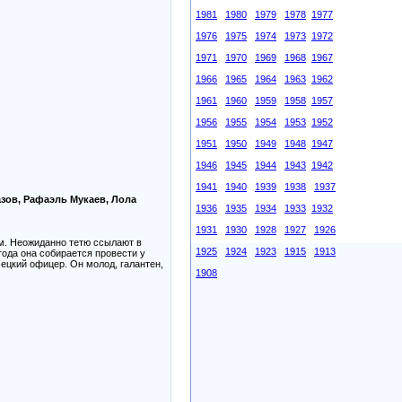
1981
1980
1979
1978
1977
1976
1975
1974
1973
1972
1971
1970
1969
1968
1967
1966
1965
1964
1963
1962
1961
1960
1959
1958
1957
1956
1955
1954
1953
1952
1951
1950
1949
1948
1947
1946
1945
1944
1943
1942
1941
1940
1939
1938
1937
зов, Рафаэль Мукаев, Лола
1936
1935
1934
1933
1932
1931
1930
1928
1927
1926
ам. Неожиданно тетю ссылают в
1925
1924
1923
1915
1913
года она собирается провести у
мецкий офицер. Он молод, галантен,
1908