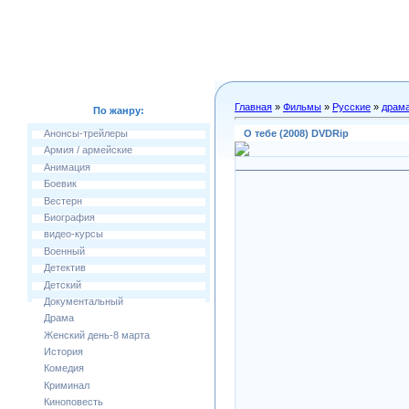
Главная
»
Фильмы
»
Русские
»
драм
По жанру:
О тебе (2008) DVDRip
Анонсы-трейлеры
Армия / армейские
Анимация
Боевик
Вестерн
Биография
видео-курсы
Военный
Детектив
Детский
Документальный
Драма
Женский день-8 марта
История
Комедия
Криминал
Киноповесть