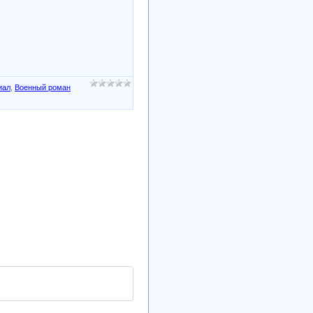
иал
,
Военный роман