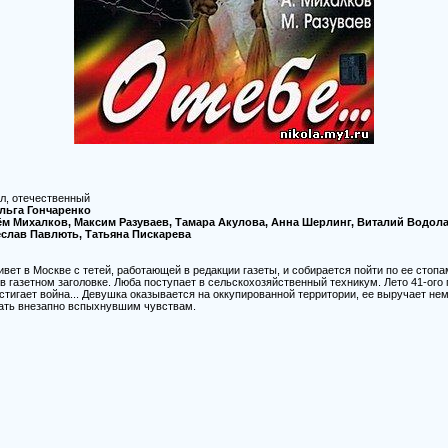
л, отечественный
льга Гончаренко
ём Михалков, Максим Разуваев, Тамара Акулова, Анна Шерлинг, Виталий Водола
еслав Павлють, Татьяна Пискарева
вет в Москве с тетей, работающей в редакции газеты, и собирается пойти по ее стоп
в газетном заголовке. Люба поступает в сельскохозяйственный техникум. Лето 41-ого 
стигает война... Девушка оказывается на оккупированной территории, ее выручает не
ать внезапно вспыхнувшим чувствам.