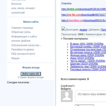
Скачать:
Фэнтези
шоу, юмор, концерт
http://
letitbit.net
/download/8169.8c438f
шпионский
http://
vip-file.com
/downloadlib/607161
http://
shareflare.net
/download/8919.8c
Меню сайта
Главная страница
Категория
:
драма
|
Добавил
:
Пат
Обратная связь
Просмотров
:
3908
|
Комментарии
:
0
Информация о сайте
> Похожие материалы:
каталог файлов
В июне 1941 (2008) DVDRip
Обозначения качества...
Безумный ноябрь (2008) DVD
Приобрести домен
Отдаленные последствия (20
Встречная полоса (2008) DV
FAQ (вопрос/ответ)
Дольше века (2009) DVDRip
Доки (2010) DVDRip
Форум
Честь имею!.. (2004) DVDRip
Шантаж (2010) DVDRip
Лабиринты лжи (2009) DVDRi
Форма входа
Грозовые ворота (2006) DVD9
Войти через uID
Старая форма входа
Всего комментариев
:
0
Сегодня посетили:
ComForm">
Войдите: