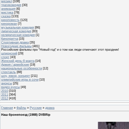
мюзикл
[108]
трагикомедия
[30]
анимация
[6]
мистика
[78]
сказка
[133]
киноповесть
[120]
кинороман
[7]
музыкальная комедия
[86]
лирическая комедия
[83]
нелирическая комедия
[1]
Кинопритча
[15]
Спортивная драма
[35]
Новогодние фильмы
[481]
Российские фильмы про "Новый год" и о том как люди отмечают этот праздник!
шпионский
[29]
спорт
[43]
Женский день-8 марта
[14]
Армия / армейские
[19]
национальные особенности
[12]
спектакль
[88]
шоу, юмор, концерт
[211]
олимпийские игры в сочи
[10]
анонсы
[25]
видео-курсы
[49]
2010
[310]
2011
[364]
2012
[418]
Главная
»
Файлы
»
Русские
»
драма
Наш бронепоезд (1988) DVBRip