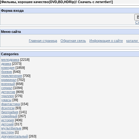
[
Фильмы, хорошее качество(DVD,BD,HDRip)! Скачать с летитбит!
]
Форма входа
В
Ст
Меню сайта
Главная страница
Обратная связь
Информация о сайте
каталог
Categories
мелодрама
[2218]
драма
[2373]
комедия
[1859]
боевик
[540]
приключения
[700]
криминал
[702]
военный
[658]
сериал
[1094]
детектив
[809]
триллер
[276]
ужасы
[39]
фантастика
[154]
фэнтези
[93]
биография
[141]
семейный
[267]
история
[406]
детский
[317]
мультфильм
[89]
вестерн
[1]
документальный
[263]