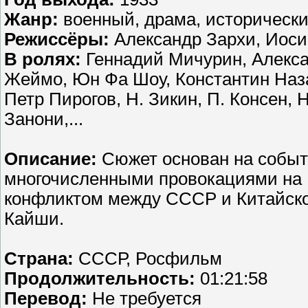
Жанр:
военный, драма, историческ
Режиссёры:
Александр Зархи, Иос
В ролях:
Геннадий Мичурин, Алекса
Жеймо, Юн Фа Шоу, Константин Наз
Петр Пирогов, Н. Зикин, П. Консен,
Занони,...
Описание:
Сюжет основан на событи
многочисленными провокациями на
конфликтом между СССР и Китайско
Кайши.
Страна:
СССР, Росфильм
Продолжительность:
01:21:58
Перевoд:
Не требуется