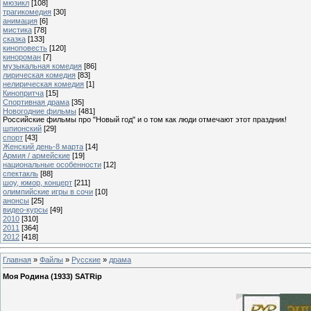
мюзикл
[108]
трагикомедия
[30]
анимация
[6]
мистика
[78]
сказка
[133]
киноповесть
[120]
кинороман
[7]
музыкальная комедия
[86]
лирическая комедия
[83]
нелирическая комедия
[1]
Кинопритча
[15]
Спортивная драма
[35]
Новогодние фильмы
[481]
Российские фильмы про "Новый год" и о том как люди отмечают этот праздник!
шпионский
[29]
спорт
[43]
Женский день-8 марта
[14]
Армия / армейские
[19]
национальные особенности
[12]
спектакль
[88]
шоу, юмор, концерт
[211]
олимпийские игры в сочи
[10]
анонсы
[25]
видео-курсы
[49]
2010
[310]
2011
[364]
2012
[418]
Главная
»
Файлы
»
Русские
»
драма
Моя Родина (1933) SATRip