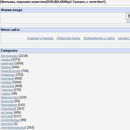
[
Фильмы, хорошее качество(DVD,BD,HDRip)! Скачать с летитбит!
]
Форма входа
В
Ст
Меню сайта
Главная страница
Обратная связь
Информация о сайте
каталог
Categories
мелодрама
[2218]
драма
[2373]
комедия
[1859]
боевик
[540]
приключения
[700]
криминал
[702]
военный
[658]
сериал
[1094]
детектив
[809]
триллер
[276]
ужасы
[39]
фантастика
[154]
фэнтези
[93]
биография
[141]
семейный
[267]
история
[406]
детский
[317]
мультфильм
[89]
вестерн
[1]
документальный
[263]