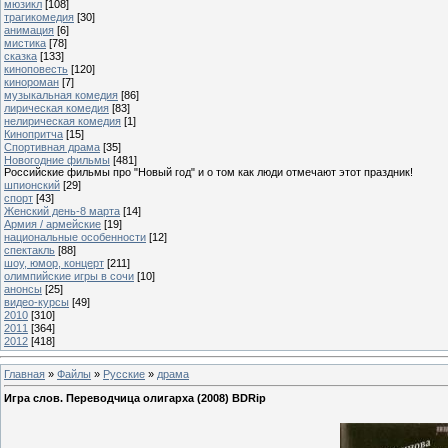
мюзикл
[108]
трагикомедия
[30]
анимация
[6]
мистика
[78]
сказка
[133]
киноповесть
[120]
кинороман
[7]
музыкальная комедия
[86]
лирическая комедия
[83]
нелирическая комедия
[1]
Кинопритча
[15]
Спортивная драма
[35]
Новогодние фильмы
[481]
Российские фильмы про "Новый год" и о том как люди отмечают этот праздник!
шпионский
[29]
спорт
[43]
Женский день-8 марта
[14]
Армия / армейские
[19]
национальные особенности
[12]
спектакль
[88]
шоу, юмор, концерт
[211]
олимпийские игры в сочи
[10]
анонсы
[25]
видео-курсы
[49]
2010
[310]
2011
[364]
2012
[418]
Главная
»
Файлы
»
Русские
»
драма
Игра слов. Переводчица олигарха (2008) BDRip