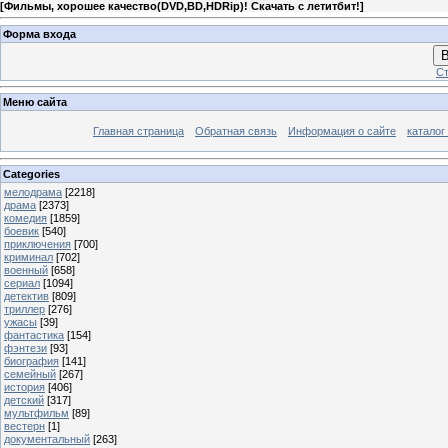
[
Фильмы, хорошее качество(DVD,BD,HDRip)! Скачать с летитбит!
]
Форма входа
В
Ст
Меню сайта
Главная страница
Обратная связь
Информация о сайте
каталог
Categories
мелодрама
[2218]
драма
[2373]
комедия
[1859]
боевик
[540]
приключения
[700]
криминал
[702]
военный
[658]
сериал
[1094]
детектив
[809]
триллер
[276]
ужасы
[39]
фантастика
[154]
фэнтези
[93]
биография
[141]
семейный
[267]
история
[406]
детский
[317]
мультфильм
[89]
вестерн
[1]
документальный
[263]