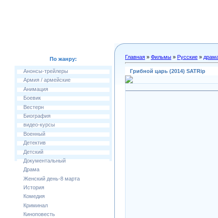
Главная
»
Фильмы
»
Русские
»
драм
По жанру:
Грибной царь (2014) SATRip
Анонсы-трейлеры
Армия / армейские
Анимация
Боевик
Вестерн
Биография
видео-курсы
Военный
Детектив
Детский
Документальный
Драма
Женский день-8 марта
История
Комедия
Криминал
Киноповесть