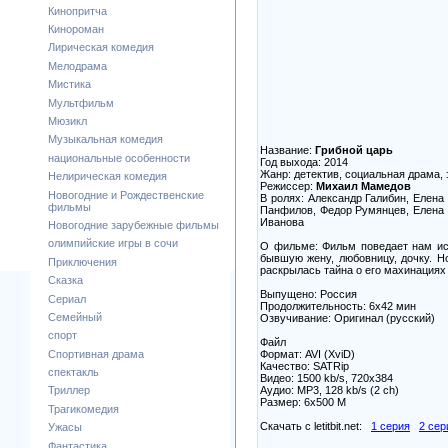
Кинопритча
Кинороман
Лирическая комедия
Мелодрама
Мистика
Мультфильм
Мюзикл
Музыкальная комедия
Название:
Грибной царь
национальные особенности
Год выхода: 2014
Жанр: детектив, социальная драма,
Нелирическая комедия
Режиссер:
Михаил Мамедов
Новогодние и Рождественские
В ролях: Александр Галибин, Елена
фильмы
Панфилов, Федор Румянцев, Елена 
Иванова
Новогодние зарубежные фильмы
олимпийские игры в сочи
О фильме: Фильм поведает нам ис
бывшую жену, любовницу, дочку. Но
Приключения
раскрылась тайна о его махинациях 
Сказка
Выпущено: Россия
Сериал
Продолжительность: 6х42 мин
Семейный
Озвучивание: Оригинал (русский)
спорт
Файл
Формат: AVI (XviD)
Спортивная драма
Качество: SATRip
спектакль
Видео: 1500 kb/s, 720x384
Аудио: MP3, 128 kb/s (2 ch)
Триллер
Размер: 6х500 M
Трагикомедия
Скачать с letitbit.net:
1 серия
2 сер
Ужасы
Фантастика