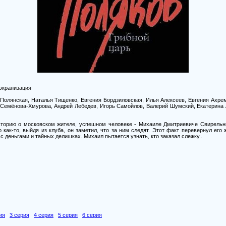
 экранизация
 Полянская, Наталья Тищенко, Евгения Бордзиловская, Илья Алексеев, Евгения Ахре
Семёнова-Хмурова, Андрей Лебедев, Игорь Самойлов, Валерий Шумский, Екатерина 
торию о московском жителе, успешном человеке - Михаиле Дмитриевиче Свирельни
 как-то, выйдя из клуба, он заметил, что за ним следят. Этот факт перевернул его 
с деньгами и тайных делишках. Михаил пытается узнать, кто заказал слежку..
ия
3 серия
4 серия
5 серия
6 серия