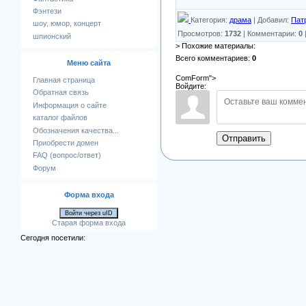
Фэнтези
Категория
:
драма
|
Добавил
:
Пат
шоу, юмор, концерт
Просмотров
:
1732
|
Комментарии
:
0
шпионский
> Похожие материалы:
Всего комментариев
:
0
Меню сайта
ComForm">
Главная страница
Войдите:
Обратная связь
Информация о сайте
каталог файлов
Обозначения качества...
Отправить
Приобрести домен
FAQ (вопрос/ответ)
Форум
Форма входа
Войти через uID
Старая форма входа
Сегодня посетили: