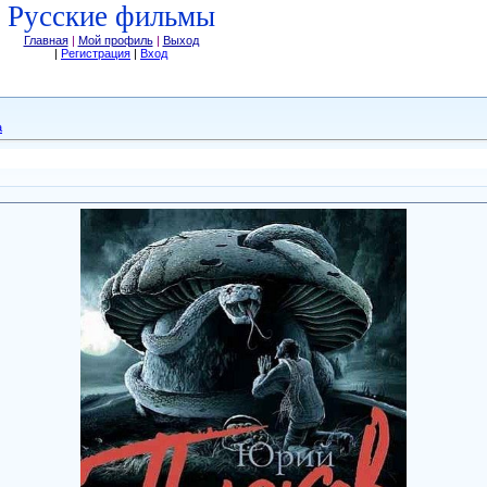
Русские фильмы
Главная
|
Мой профиль
|
Выход
|
Регистрация
|
Вход
а