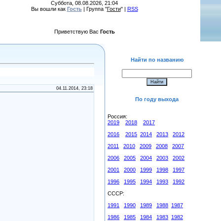
Суббота, 08.08.2026, 21:04
Вы вошли как
Гость
| Группа "
Гости
" |
RSS
Приветствую Вас
Гость
Найти по названию
04.11.2014, 23:18
По году выхода
Россия:
2019
2018
2017
2016
2015
2014
2013
2012
2011
2010
2009
2008
2007
2006
2005
2004
2003
2002
2001
2000
1999
1998
1997
1996
1995
1994
1993
1992
СССР:
1991
1990
1989
1988
1987
1986
1985
1984
1983
1982