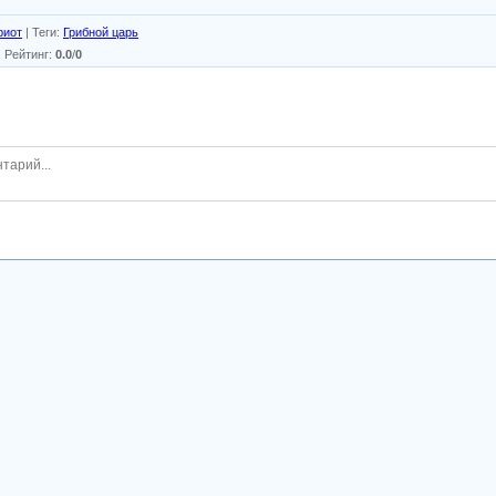
риот
|
Теги
:
Грибной царь
|
Рейтинг
:
0.0
/
0