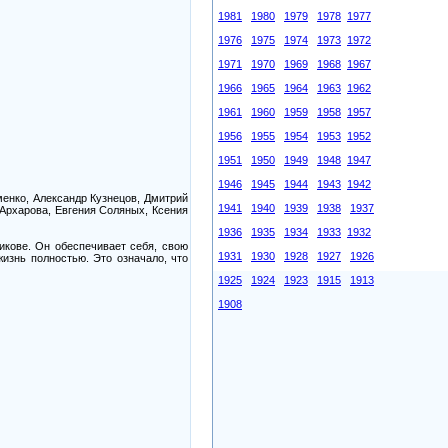
1981
1980
1979
1978
1977
1976
1975
1974
1973
1972
1971
1970
1969
1968
1967
1966
1965
1964
1963
1962
1961
1960
1959
1958
1957
1956
1955
1954
1953
1952
1951
1950
1949
1948
1947
1946
1945
1944
1943
1942
менко, Александр Кузнецов, Дмитрий
1941
1940
1939
1938
1937
Архарова, Евгения Соляных, Ксения
1936
1935
1934
1933
1932
кове. Он обеспечивает себя, свою
1931
1930
1928
1927
1926
жизнь полностью. Это означало, что
1925
1924
1923
1915
1913
1908