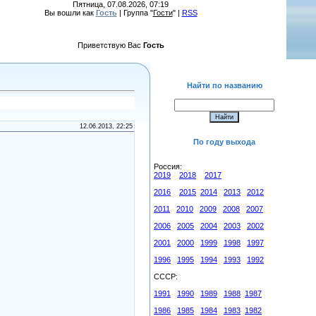
Пятница, 07.08.2026, 07:19
Вы вошли как
Гость
| Группа "
Гости
" |
RSS
Приветствую Вас
Гость
Найти по названию
12.06.2013, 22:25
По году выхода
Россия:
2019
2018
2017
2016
2015
2014
2013
2012
2011
2010
2009
2008
2007
2006
2005
2004
2003
2002
2001
2000
1999
1998
1997
1996
1995
1994
1993
1992
СССР:
1991
1990
1989
1988
1987
1986
1985
1984
1983
1982