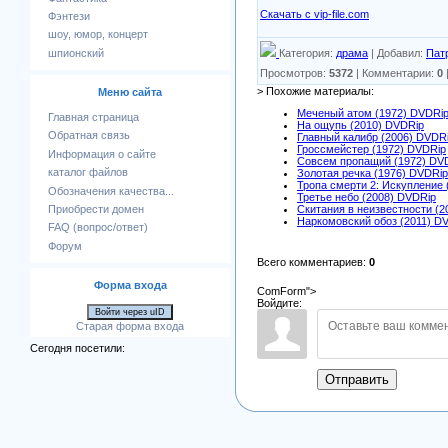
Скачать с vip-file.com
Фэнтези
шоу, юмор, концерт
Категория
:
драма
|
Добавил
:
Пат
шпионский
Просмотров
:
5372
|
Комментарии
:
0
> Похожие материалы:
Меню сайта
Меченый атом (1972) DVDRi
Главная страница
На ощупь (2010) DVDRip
Обратная связь
Главный калибр (2006) DVDR
Гроссмейстер (1972) DVDRip
Информация о сайте
Совсем пропащий (1972) DV
каталог файлов
Золотая речка (1976) DVDRip
Тропа смерти 2: Искупление 
Обозначения качества...
Третье небо (2008) DVDRip
Приобрести домен
Скитания в неизвестности (2
Наркомовский обоз (2011) D
FAQ (вопрос/ответ)
Форум
Всего комментариев
:
0
Форма входа
ComForm">
Войдите:
Войти через uID
Старая форма входа
Сегодня посетили:
Отправить