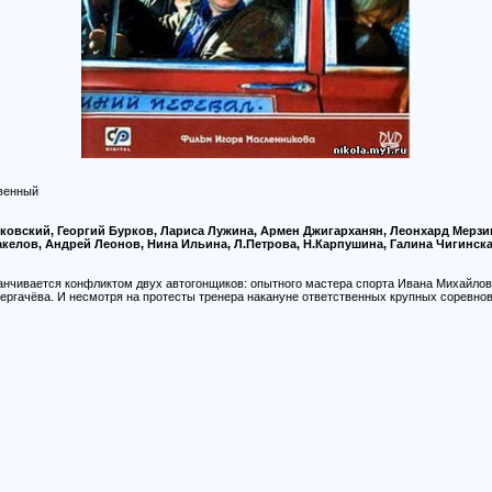
твенный
ковский, Георгий Бурков, Лариса Лужина, Армен Джигарханян, Леонхард Мерзи
келов, Андрей Леонов, Нина Ильина, Л.Петрова, Н.Карпушина, Галина Чигинск
анчивается конфликтом двух автогонщиков: опытного мастера спорта Ивана Михайлов
ергачёва. И несмотря на протесты тренера накануне ответственных крупных соревно