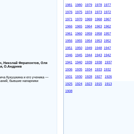
1981
1980
1979
1978
1977
1976
1975
1974
1973
1972
1971
1970
1969
1968
1967
1966
1965
1964
1963
1962
1961
1960
1959
1958
1957
1956
1955
1954
1953
1952
1951
1950
1949
1948
1947
1946
1945
1944
1943
1942
1941
1940
1939
1938
1937
н, Николай Ферапонтов, Оля
ая, О.Андреев
1936
1935
1934
1933
1932
1931
1930
1928
1927
1926
ича Кукушкина и его ученика —
ваний, бывшие напарники
1925
1924
1923
1915
1913
1908