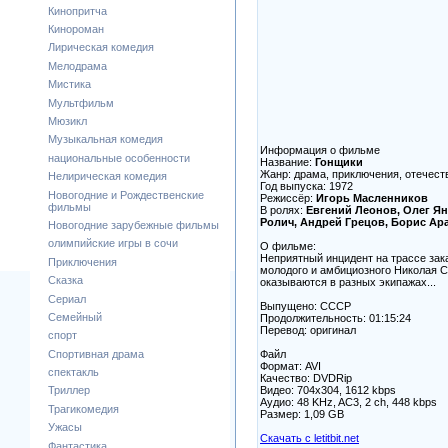
Кинопритча
Кинороман
Лирическая комедия
Мелодрама
Мистика
Мультфильм
Мюзикл
Музыкальная комедия
Информация о фильме
национальные особенности
Название:
Гонщики
Жанр: драма, приключения, отечес
Нелирическая комедия
Год выпуска: 1972
Новогодние и Рождественские
Режиссёр:
Игорь Масленников
фильмы
В ролях:
Евгений Леонов, Олег Ян
Ролич, Андрей Грецов, Борис Ара
Новогодние зарубежные фильмы
олимпийские игры в сочи
О фильме:
Неприятный инцидент на трассе зак
Приключения
молодого и амбициозного Николая С
Сказка
оказываются в разных экипажах...
Сериал
Выпущено: СССР
Семейный
Продолжительность: 01:15:24
Перевод: оригинал
спорт
Файл
Спортивная драма
Формат: AVI
спектакль
Качество: DVDRip
Видео: 704x304, 1612 kbps
Триллер
Аудио: 48 KHz, AC3, 2 ch, 448 kbps
Трагикомедия
Размер: 1,09 GB
Ужасы
Скачать с letitbit.net
Фантастика