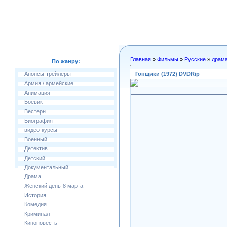
Главная
»
Фильмы
»
Русские
»
драм
По жанру:
Гонщики (1972) DVDRip
Анонсы-трейлеры
Армия / армейские
Анимация
Боевик
Вестерн
Биография
видео-курсы
Военный
Детектив
Детский
Документальный
Драма
Женский день-8 марта
История
Комедия
Криминал
Киноповесть