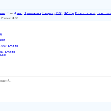
риот
|
Теги
:
Драма
,
Приключения
,
Гонщики
,
(1972)
,
DVDRip
,
Отечественный
,
отечестве
|
Рейтинг
:
0.0
/
0
p
ip
DRip
(2009) DVDRip
011) DVDRip
VDRip