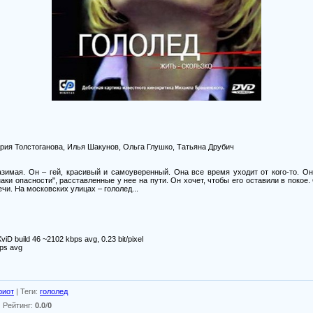
ория Толстоганова, Илья Шакунов, Ольга Глушко, Татьяна Друбич
азимая. Он – гей, красивый и самоуверенный. Она все время уходит от кого-то. Он
наки опасности", расставленные у нее на пути. Он хочет, чтобы его оставили в покое.
ечи. На московских улицах – гололед...
viD build 46 ~2102 kbps avg, 0.23 bit/pixel
bps avg
риот
|
Теги
:
гололед
|
Рейтинг
:
0.0
/
0