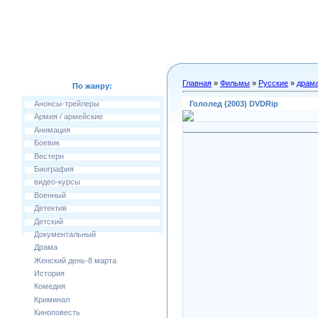
Главная
»
Фильмы
»
Русские
»
драм
По жанру:
Гололед (2003) DVDRip
Анонсы-трейлеры
Армия / армейские
Анимация
Боевик
Вестерн
Биография
видео-курсы
Военный
Детектив
Детский
Документальный
Драма
Женский день-8 марта
История
Комедия
Криминал
Киноповесть