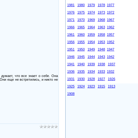
1981
1980
1979
1978
1977
1976
1975
1974
1973
1972
1971
1970
1969
1968
1967
1966
1965
1964
1963
1962
1961
1960
1959
1958
1957
1956
1955
1954
1953
1952
1951
1950
1949
1948
1947
1946
1945
1944
1943
1942
1941
1940
1939
1938
1937
1936
1935
1934
1933
1932
 думает, что все знает о себе. Она
1931
1930
1928
1927
1926
 Они еще не встретились, и никто не
1925
1924
1923
1915
1913
1908