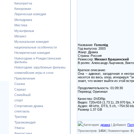
Кинопритча
Кинороман
Лирическая комедия
Мелодрама
Мистика
Мультфильм
Мюзикл
Музыкальная комедия
Название:
Гололёд
национальные особенности
Год выпуска: 2003
Жанр: Драма
Нелирическая комедия
Страна: Россия
Новогодние и Рождественские
Режиссер:
Михаил Брашинский
фильмы
В ролях: Александр Лырчиков, Викт
Новогодние зарубежные фильмы
Краткое описание:
олимпийские игры в сочи
Она – адвокат, загадочная и неотр
несется во весь опор, игнорируя "з
Приключения
знает, что может выйти из этой встр
Сказка
Продолжительность: 01:09:30
Сериал
Перевод: Оригинал
Семейный
Качество: DVDRip
спорт
Видео: 720x416 (1.73:1), 29.970 fps, X
Аудио: 48 kHz, DTS, 5 ch, ~754.50 k
Спортивная драма
Размер 1.37 GB
спектакль
Триллер
Трагикомедия
Категория
:
драма
|
Добавил
:
Пат
Ужасы
Просмотров
:
1454
|
Комментарии
:
0
Фантастика