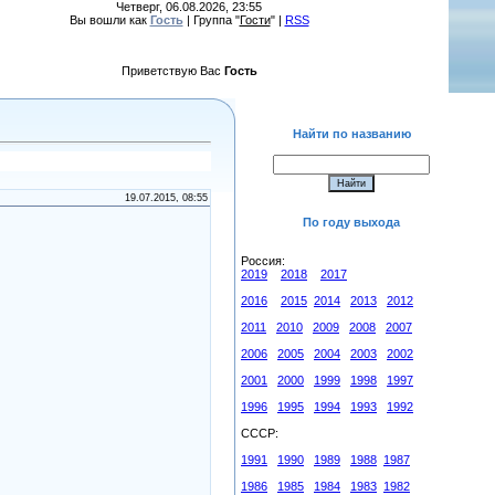
Четверг, 06.08.2026, 23:55
Вы вошли как
Гость
| Группа "
Гости
" |
RSS
Приветствую Вас
Гость
Найти по названию
19.07.2015, 08:55
По году выхода
Россия:
2019
2018
2017
2016
2015
2014
2013
2012
2011
2010
2009
2008
2007
2006
2005
2004
2003
2002
2001
2000
1999
1998
1997
1996
1995
1994
1993
1992
СССР:
1991
1990
1989
1988
1987
1986
1985
1984
1983
1982