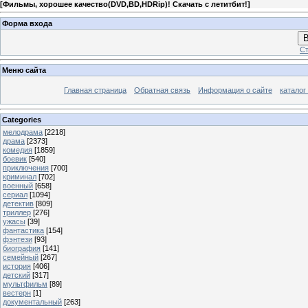
[
Фильмы, хорошее качество(DVD,BD,HDRip)! Скачать с летитбит!
]
Форма входа
В
Ст
Меню сайта
Главная страница
Обратная связь
Информация о сайте
каталог
Categories
мелодрама
[2218]
драма
[2373]
комедия
[1859]
боевик
[540]
приключения
[700]
криминал
[702]
военный
[658]
сериал
[1094]
детектив
[809]
триллер
[276]
ужасы
[39]
фантастика
[154]
фэнтези
[93]
биография
[141]
семейный
[267]
история
[406]
детский
[317]
мультфильм
[89]
вестерн
[1]
документальный
[263]