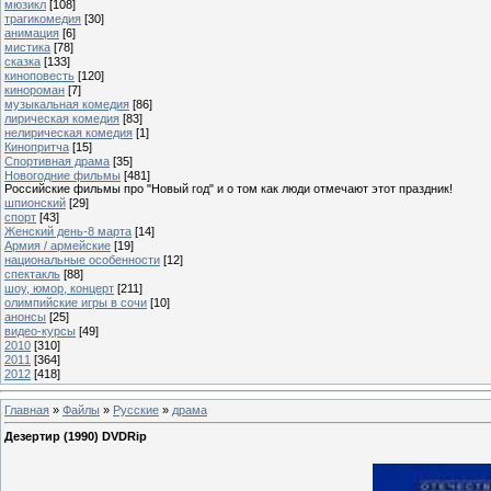
мюзикл
[108]
трагикомедия
[30]
анимация
[6]
мистика
[78]
сказка
[133]
киноповесть
[120]
кинороман
[7]
музыкальная комедия
[86]
лирическая комедия
[83]
нелирическая комедия
[1]
Кинопритча
[15]
Спортивная драма
[35]
Новогодние фильмы
[481]
Российские фильмы про "Новый год" и о том как люди отмечают этот праздник!
шпионский
[29]
спорт
[43]
Женский день-8 марта
[14]
Армия / армейские
[19]
национальные особенности
[12]
спектакль
[88]
шоу, юмор, концерт
[211]
олимпийские игры в сочи
[10]
анонсы
[25]
видео-курсы
[49]
2010
[310]
2011
[364]
2012
[418]
Главная
»
Файлы
»
Русские
»
драма
Дезертир (1990) DVDRip