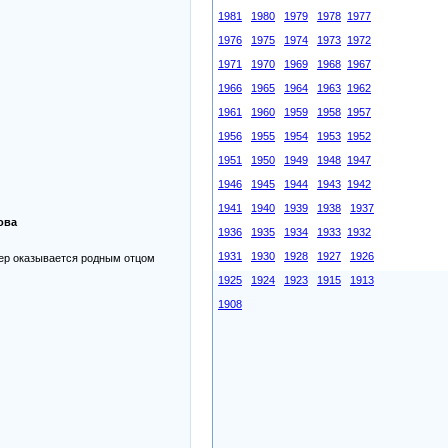
1981
1980
1979
1978
1977
1976
1975
1974
1973
1972
1971
1970
1969
1968
1967
1966
1965
1964
1963
1962
1961
1960
1959
1958
1957
1956
1955
1954
1953
1952
1951
1950
1949
1948
1947
1946
1945
1944
1943
1942
1941
1940
1939
1938
1937
ова
1936
1935
1934
1933
1932
1931
1930
1928
1927
1926
лер оказывается родным отцом
1925
1924
1923
1915
1913
1908