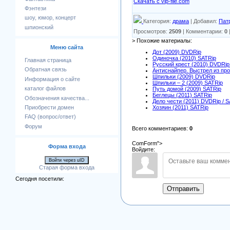
Скачать с vip-file.com
Фэнтези
шоу, юмор, концерт
Категория
:
драма
|
Добавил
:
Пат
шпионский
Просмотров
:
2509
|
Комментарии
:
0
> Похожие материалы:
Меню сайта
Дот (2009) DVDRip
Одиночка (2010) SATRip
Главная страница
Русский крест (2010) DVDRip
Обратная связь
Антиснайпер. Выстрел из пр
Шпильки (2009) DVDRip
Информация о сайте
Шпильки – 2 (2009) SATRip
каталог файлов
Путь домой (2009) SATRip
Беглецы (2011) SATRip
Обозначения качества...
Дело чести (2011) DVDRip / 
Приобрести домен
Хозяин (2011) SATRip
FAQ (вопрос/ответ)
Форум
Всего комментариев
:
0
ComForm">
Форма входа
Войдите:
Войти через uID
Старая форма входа
Сегодня посетили:
Отправить