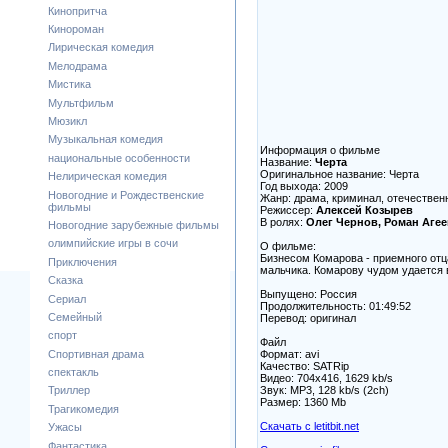
Кинопритча
Кинороман
Лирическая комедия
Мелодрама
Мистика
Мультфильм
Мюзикл
Музыкальная комедия
Информация о фильме
национальные особенности
Название:
Черта
Оригинальное название: Черта
Нелирическая комедия
Год выхода: 2009
Новогодние и Рождественские
Жанр: драма, криминал, отечествен
фильмы
Режиссер:
Алексей Козырев
В ролях:
Олег Чернов, Роман Агее
Новогодние зарубежные фильмы
олимпийские игры в сочи
О фильме:
Бизнесом Комарова - приемного отц
Приключения
мальчика. Комарову чудом удается 
Сказка
Выпущено: Россия
Сериал
Продолжительность: 01:49:52
Семейный
Перевод: оригинал
спорт
Файл
Формат: avi
Спортивная драма
Качество: SATRip
спектакль
Видео: 704х416, 1629 kb/s
Звук: MP3, 128 kb/s (2ch)
Триллер
Размер: 1360 Mb
Трагикомедия
Скачать с letitbit.net
Ужасы
Фантастика