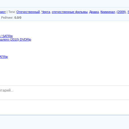
риот
|
Теги
:
Отечественный
,
Черта
,
отечественные фильмы
,
Драма
,
Криминал
,
(2009)
,
|
Рейтинг
:
0.0
/
0
 / SATRip
ошлого (2010) DVDRip
SATRip