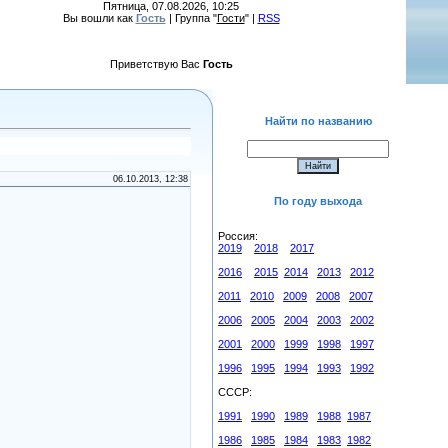
Пятница, 07.08.2026, 10:25
Вы вошли как
Гость
| Группа "
Гости
" |
RSS
Приветствую Вас
Гость
Найти по названию
06.10.2013, 12:38
По году выхода
Россия:
2019
2018
2017
2016
2015
2014
2013
2012
2011
2010
2009
2008
2007
2006
2005
2004
2003
2002
2001
2000
1999
1998
1997
1996
1995
1994
1993
1992
СССР:
1991
1990
1989
1988
1987
1986
1985
1984
1983
1982