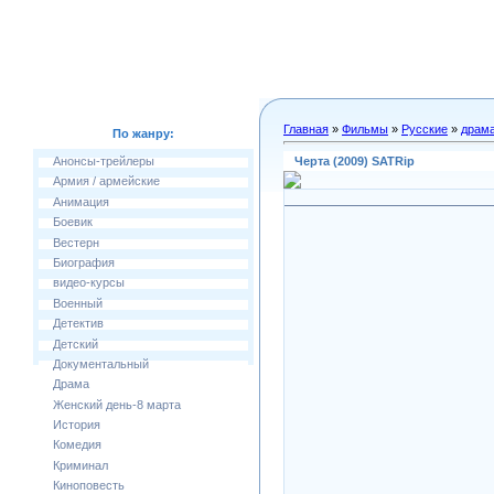
Главная
»
Фильмы
»
Русские
»
драм
По жанру:
Черта (2009) SATRip
Анонсы-трейлеры
Армия / армейские
Анимация
Боевик
Вестерн
Биография
видео-курсы
Военный
Детектив
Детский
Документальный
Драма
Женский день-8 марта
История
Комедия
Криминал
Киноповесть