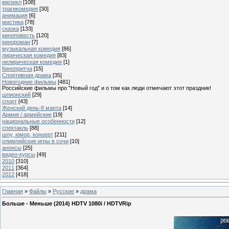
мюзикл
[108]
трагикомедия
[30]
анимация
[6]
мистика
[78]
сказка
[133]
киноповесть
[120]
кинороман
[7]
музыкальная комедия
[86]
лирическая комедия
[83]
нелирическая комедия
[1]
Кинопритча
[15]
Спортивная драма
[35]
Новогодние фильмы
[481]
Российские фильмы про "Новый год" и о том как люди отмечают этот праздник!
шпионский
[29]
спорт
[43]
Женский день-8 марта
[14]
Армия / армейские
[19]
национальные особенности
[12]
спектакль
[88]
шоу, юмор, концерт
[211]
олимпийские игры в сочи
[10]
анонсы
[25]
видео-курсы
[49]
2010
[310]
2011
[364]
2012
[418]
Главная
»
Файлы
»
Русские
»
драма
Больше - Меньше (2014) HDTV 1080i / HDTVRip