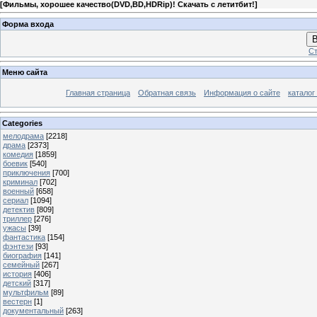
[
Фильмы, хорошее качество(DVD,BD,HDRip)! Скачать с летитбит!
]
Форма входа
В
Ст
Меню сайта
Главная страница
Обратная связь
Информация о сайте
каталог
Categories
мелодрама
[2218]
драма
[2373]
комедия
[1859]
боевик
[540]
приключения
[700]
криминал
[702]
военный
[658]
сериал
[1094]
детектив
[809]
триллер
[276]
ужасы
[39]
фантастика
[154]
фэнтези
[93]
биография
[141]
семейный
[267]
история
[406]
детский
[317]
мультфильм
[89]
вестерн
[1]
документальный
[263]