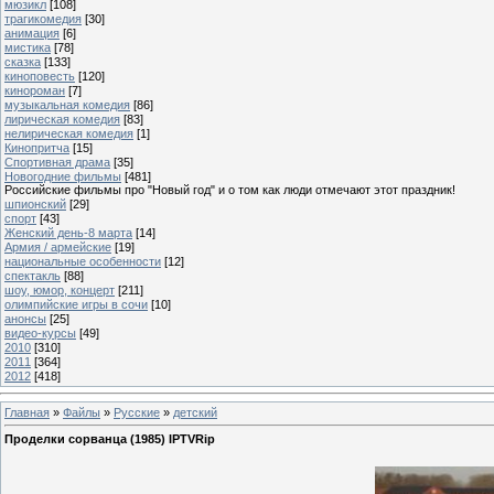
мюзикл
[108]
трагикомедия
[30]
анимация
[6]
мистика
[78]
сказка
[133]
киноповесть
[120]
кинороман
[7]
музыкальная комедия
[86]
лирическая комедия
[83]
нелирическая комедия
[1]
Кинопритча
[15]
Спортивная драма
[35]
Новогодние фильмы
[481]
Российские фильмы про "Новый год" и о том как люди отмечают этот праздник!
шпионский
[29]
спорт
[43]
Женский день-8 марта
[14]
Армия / армейские
[19]
национальные особенности
[12]
спектакль
[88]
шоу, юмор, концерт
[211]
олимпийские игры в сочи
[10]
анонсы
[25]
видео-курсы
[49]
2010
[310]
2011
[364]
2012
[418]
Главная
»
Файлы
»
Русские
»
детский
Проделки сорванца (1985) IPTVRip