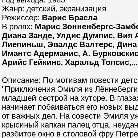
Жанр: детский, экранизация
Режиссёр:
Варис Брасла
В ролях:
Марис Зонненбергс-Замбе
Диана Занде, Улдис Думпис, Вия
Лиепиньш, Эвалдс Валтерс, Дина 
Имантс Адерманис, А. Бурковскис,
Арийс Гейкинс, Харальд Топсис,...
Описание: По мотивам повести дет
"Приключения Эмиля из Лённеберги
младшей сестрой на хуторе. В глаза
начинает побаиваться его новых вы
от важных дел. На совести Эмиля у
крысиный капкан палец отца, неуда
разбитое окно в столовой фру Петре