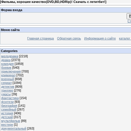
[
Фильмы, хорошее качество(DVD,BD,HDRip)! Скачать с летитбит!
]
Форма входа
В
Ст
Меню сайта
Главная страница
Обратная связь
Информация о сайте
каталог
Categories
мелодрама
[2218]
драма
[2373]
комедия
[1859]
боевик
[540]
приключения
[700]
криминал
[702]
военный
[658]
сериал
[1094]
детектив
[809]
триллер
[276]
ужасы
[39]
фантастика
[154]
фэнтези
[93]
биография
[141]
семейный
[267]
история
[406]
детский
[317]
мультфильм
[89]
вестерн
[1]
документальный
[263]