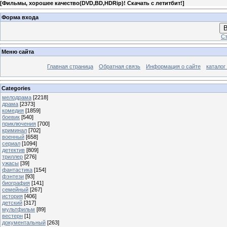
[
Фильмы, хорошее качество(DVD,BD,HDRip)! Скачать с летитбит!
]
Форма входа
В
Ст
Меню сайта
Главная страница
Обратная связь
Информация о сайте
каталог
Categories
мелодрама
[2218]
драма
[2373]
комедия
[1859]
боевик
[540]
приключения
[700]
криминал
[702]
военный
[658]
сериал
[1094]
детектив
[809]
триллер
[276]
ужасы
[39]
фантастика
[154]
фэнтези
[93]
биография
[141]
семейный
[267]
история
[406]
детский
[317]
мультфильм
[89]
вестерн
[1]
документальный
[263]