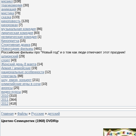
мюзикл
[108]
трагикомедия
[30]
анимация
[6]
мистика
[78]
сказка
[133]
киноповесть
[120]
кинороман
[7]
музыкальная комедия
[86]
лирическая комедия
[83]
нелирическая комедия
[1]
Кинопритча
[15]
Спортивная драма
[35]
Новогодние фильмы
[481]
Российские фильмы про "Новый год" и о том как люди отмечают этот праздник!
шпионский
[29]
спорт
[43]
Женский день-8 марта
[14]
Армия / армейские
[19]
национальные особенности
[12]
спектакль
[88]
шоу, юмор, концерт
[211]
олимпийские игры в сочи
[10]
анонсы
[25]
видео-курсы
[49]
2010
[310]
2011
[364]
2012
[418]
Главная
»
Файлы
»
Русские
»
детский
Цветик-Семицветик (1968) DVDRip