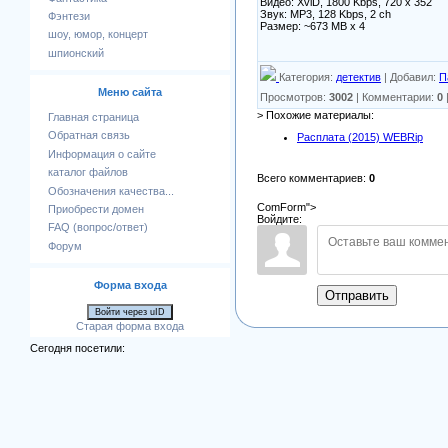
Видео: XviD, 1800 Kbps, 720 x 352
Звук: MP3, 128 Kbps, 2 ch
Фэнтези
Размер: ~673 MB x 4
шоу, юмор, концерт
шпионский
Категория
:
детектив
|
Добавил
:
П
Меню сайта
Просмотров
:
3002
|
Комментарии
:
0
> Похожие материалы:
Главная страница
Обратная связь
Расплата (2015) WEBRip
Информация о сайте
каталог файлов
Всего комментариев
:
0
Обозначения качества...
ComForm">
Приобрести домен
Войдите:
FAQ (вопрос/ответ)
Форум
Форма входа
Отправить
Войти через uID
Старая форма входа
Сегодня посетили: