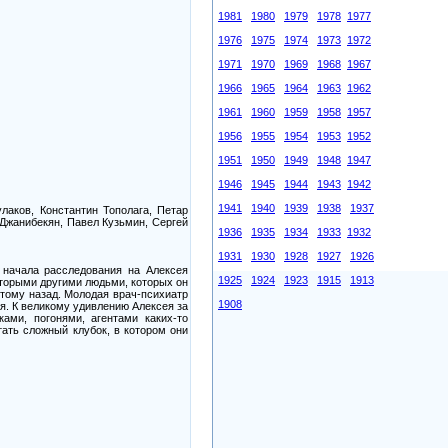
1981
1980
1979
1978
1977
1976
1975
1974
1973
1972
1971
1970
1969
1968
1967
1966
1965
1964
1963
1962
1961
1960
1959
1958
1957
1956
1955
1954
1953
1952
1951
1950
1949
1948
1947
1946
1945
1944
1943
1942
1941
1940
1939
1938
1937
лаков, Константин Тополага, Петар
 Джанибекян, Павел Кузьмин, Сергей
1936
1935
1934
1933
1932
1931
1930
1928
1927
1926
 начала расследования на Алексея
1925
1924
1923
1915
1913
оторыми другими людьми, которых он
 тому назад. Молодая врач-психиатр
1908
я. К великому удивлению Алексея за
ами, погонями, агентами каких-то
ать сложный клубок, в котором они