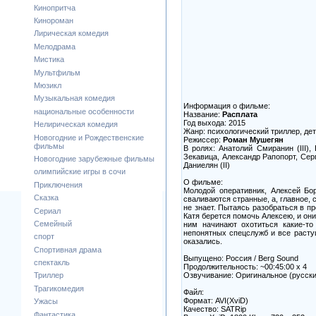
Кинопритча
Кинороман
Лирическая комедия
Мелодрама
Мистика
Мультфильм
Мюзикл
Музыкальная комедия
Информация о фильме:
национальные особенности
Название:
Расплата
Год выхода: 2015
Нелирическая комедия
Жанр: психологический триллер, де
Новогодние и Рождественские
Режиссер:
Роман Мушегян
фильмы
В ролях: Анатолий Смиранин (III)
Зекавица, Александр Рапопорт, Сер
Новогодние зарубежные фильмы
Даниелян (II)
олимпийские игры в сочи
О фильме:
Приключения
Молодой оперативник, Алексей Бо
Сказка
сваливаются странные, а, главное,
не знает. Пытаясь разобраться в п
Сериал
Катя берется помочь Алексею, и он
Семейный
ним начинают охотиться какие-то
непонятных спецслужб и все расту
спорт
оказались.
Спортивная драма
Выпущено: Россия / Berg Sound
спектакль
Продолжительность: ~00:45:00 x 4
Озвучивание: Oригинальное (русски
Триллер
Трагикомедия
Файл:
Формат: AVI(XviD)
Ужасы
Качество: SATRip
Фантастика