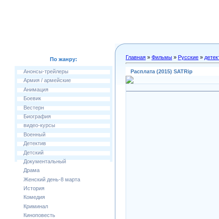
Главная
»
Фильмы
»
Русские
»
детек
По жанру:
Расплата (2015) SATRip
Анонсы-трейлеры
Армия / армейские
Анимация
Боевик
Вестерн
Биография
видео-курсы
Военный
Детектив
Детский
Документальный
Драма
Женский день-8 марта
История
Комедия
Криминал
Киноповесть