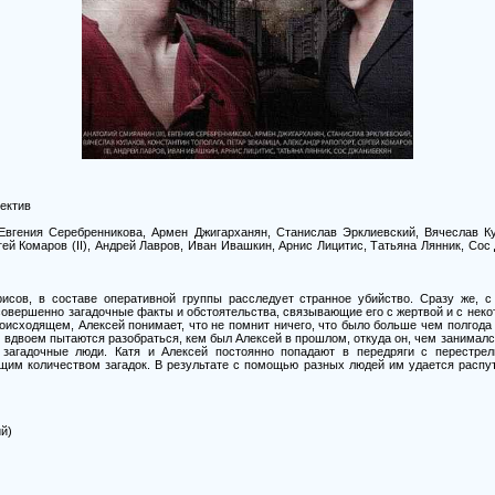
тектив
, Евгения Серебренникова, Армен Джигарханян, Станислав Эрклиевский, Вячеслав Ку
гей Комаров (II), Андрей Лавров, Иван Ивашкин, Арнис Лицитис, Татьяна Лянник, Сос
рисов, в составе оперативной группы расследует странное убийство. Сразу же, с
 совершенно загадочные факты и обстоятельства, связывающие его с жертвой и с нек
роисходящем, Алексей понимает, что не помнит ничего, что было больше чем полгода
и вдвоем пытаются разобраться, кем был Алексей в прошлом, откуда он, чем занималс
 загадочные люди. Катя и Алексей постоянно попадают в передряги с перестрелк
щим количеством загадок. В результате с помощью разных людей им удается распут
й)