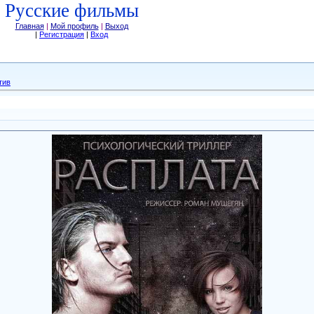
Русские фильмы
Главная
|
Мой профиль
|
Выход
|
Регистрация
|
Вход
тив