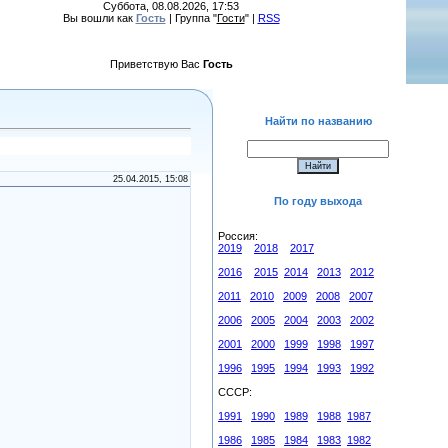
Суббота, 08.08.2026, 17:53
Вы вошли как
Гость
| Группа "
Гости
" |
RSS
Приветствую Вас
Гость
Найти по названию
25.04.2015, 15:08
По году выхода
Россия:
2019
2018
2017
2016
2015
2014
2013
2012
2011
2010
2009
2008
2007
2006
2005
2004
2003
2002
2001
2000
1999
1998
1997
1996
1995
1994
1993
1992
СССР:
1991
1990
1989
1988
1987
1986
1985
1984
1983
1982