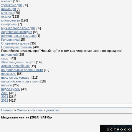
мюзикл
[108]
трагикомедия
[30]
анимация
[6]
мистика
[78]
сказка
[133]
киноповесть
[120]
кинороман
[7]
музыкальная комедия
[86]
лирическая комедия
[83]
нелирическая комедия
[1]
Кинопритча
[15]
Спортивная драма
[35]
Новогодние фильмы
[481]
Российские фильмы про "Новый год" и о том как люди отмечают этот праздник!
шпионский
[29]
спорт
[43]
Женский день-8 марта
[14]
Армия / армейские
[19]
национальные особенности
[12]
спектакль
[88]
шоу, юмор, концерт
[211]
олимпийские игры в сочи
[10]
анонсы
[25]
видео-курсы
[49]
2010
[310]
2011
[364]
2012
[418]
Главная
»
Файлы
»
Русские
»
детектив
Медвежья хватка (2014) SATRip