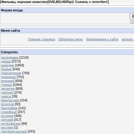
[
Фильмы, хорошее качество(DVD,BD,HDRip)! Скачать с летитбит!
]
Форма входа
В
Ст
Меню сайта
Главная страница
Обратная связь
Информация о сайте
каталог
Categories
мелодрама
[2218]
драма
[2373]
комедия
[1859]
боевик
[540]
приключения
[700]
криминал
[702]
военный
[658]
сериал
[1094]
детектив
[809]
триллер
[276]
ужасы
[39]
фантастика
[154]
фэнтези
[93]
биография
[141]
семейный
[267]
история
[406]
детский
[317]
мультфильм
[89]
вестерн
[1]
документальный
[263]