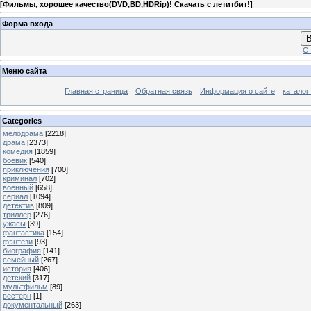
[
Фильмы, хорошее качество(DVD,BD,HDRip)! Скачать с летитбит!
]
Форма входа
В
Ст
Меню сайта
Главная страница
Обратная связь
Информация о сайте
каталог
Categories
мелодрама
[2218]
драма
[2373]
комедия
[1859]
боевик
[540]
приключения
[700]
криминал
[702]
военный
[658]
сериал
[1094]
детектив
[809]
триллер
[276]
ужасы
[39]
фантастика
[154]
фэнтези
[93]
биография
[141]
семейный
[267]
история
[406]
детский
[317]
мультфильм
[89]
вестерн
[1]
документальный
[263]