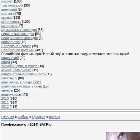
мюзикл
[108]
трагикомедия
[30]
анимация
[6]
мистика
[78]
сказка
[133]
киноповесть
[120]
кинороман
[7]
музыкальная комедия
[86]
лирическая комедия
[83]
нелирическая комедия
[1]
Кинопритча
[15]
Спортивная драма
[35]
Новогодние фильмы
[481]
Российские фильмы про "Новый год" и о том как люди отмечают этот праздник!
шпионский
[29]
спорт
[43]
Женский день-8 марта
[14]
Армия / армейские
[19]
национальные особенности
[12]
спектакль
[88]
шоу, юмор, концерт
[211]
олимпийские игры в сочи
[10]
анонсы
[25]
видео-курсы
[49]
2010
[310]
2011
[364]
2012
[418]
Главная
»
Файлы
»
Русские
»
боевик
Профессионал (2014) SATRip