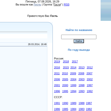
Пятница, 07.08.2026, 16:29
Вы вошли как
Гость
| Группа "
Гости
" |
RSS
Приветствую Вас
Гость
Найти по названию
28.03.2014, 18:46
По году выхода
Россия:
2019
2018
2017
2016
2015
2014
2013
2012
2011
2010
2009
2008
2007
2006
2005
2004
2003
2002
2001
2000
1999
1998
1997
1996
1995
1994
1993
1992
СССР:
1991
1990
1989
1988
1987
1986
1985
1984
1983
1982