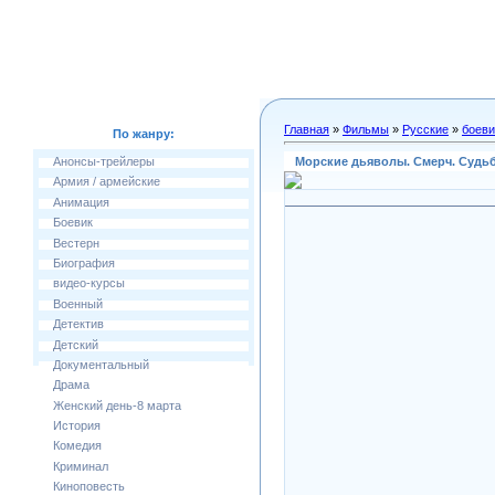
Главная
»
Фильмы
»
Русские
»
боеви
По жанру:
Морские дьяволы. Смерч. Судьб
Анонсы-трейлеры
Армия / армейские
Анимация
Боевик
Вестерн
Биография
видео-курсы
Военный
Детектив
Детский
Документальный
Драма
Женский день-8 марта
История
Комедия
Криминал
Киноповесть