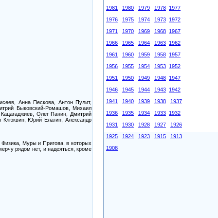
1981
1980
1979
1978
1977
1976
1975
1974
1973
1972
1971
1970
1969
1968
1967
1966
1965
1964
1963
1962
1961
1960
1959
1958
1957
1956
1955
1954
1953
1952
1951
1950
1949
1948
1947
1946
1945
1944
1943
1942
1941
1940
1939
1938
1937
исеев, Анна Пескова, Антон Пулит,
митрий Быковский-Ромашов, Михаил
1936
1935
1934
1933
1932
 Кацагаджиев, Олег Панин, Дмитрий
н Клюквин, Юрий Елагин, Александр
1931
1930
1928
1927
1926
1925
1924
1923
1915
1913
 Физика, Муры и Пригова, в которых
1908
мерчу рядом нет, и надеяться, кроме