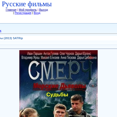
Русские фильмы
Главная
|
Мой профиль
|
Выход
|
Регистрация
|
Вход
к
ы (2013) SATRip