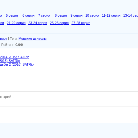
ия
5 серия
6 серия
7 серия
8 серия
9 серия
10 серия
11-12 серия
13-14 се
рия
21-22 серия
23-24 серия
25-26 серия
27-28 серия
риот
|
Теги
:
Морские дьяволы
|
Рейтинг
:
0.0
/
0
2014-2015) SATRip
2016) SATRip
дьбы 2 (2016) SATRip