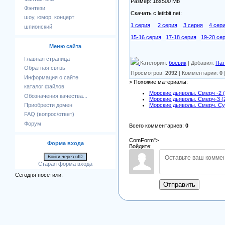
Размер: 18х500 Mb
Фэнтези
Скачать с letitbit.net:
шоу, юмор, концерт
1 серия
2 серия
3 серия
4 сер
шпионский
15-16 серия
17-18 серия
19-20 се
Меню сайта
Главная страница
Категория
:
боевик
|
Добавил
:
Пат
Обратная связь
Просмотров
:
2092
|
Комментарии
:
0
Информация о сайте
> Похожие материалы:
каталог файлов
Морские дьяволы. Смерч -2 (
Обозначения качества...
Морские дьяволы. Смерч-3 (
Приобрести домен
Морские дьяволы. Смерч. Су
FAQ (вопрос/ответ)
Форум
Всего комментариев
:
0
ComForm">
Форма входа
Войдите:
Войти через uID
Старая форма входа
Сегодня посетили:
Отправить