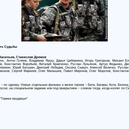
рч. Судьбы
 Васильев, Станислав Дремов
нс, Антон Гуляев, Владимир Ярош, Дарья Циберкина, Игорь Григорьев, Михаил Ел
в, Константин Воробьёв, Виталий Кравченко, Руслан Лукьянов, Артур Федынко, Д
евякин, Юрий Батурин, Дмитрий Лебедев, Оксана Скакун, Алексей Величко, Руслан
имонов, Сергей Маркеев, Олег Малышев, Павел Миронов, Олег Морозов, Константи
 – по одному. Новые отдельные фильмы о жизни героев – Бати, Багиры, Кота, Бизона,
пуске, на специальном задании или под прикрытием – словом тогда, когда коллег по С
 "Гамма-продакшн"