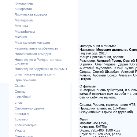
Кинопритча
Кинороман
Лирическая комедия
Мелодрама
Мистика
Мультфильм
Мюзикл
Музыкальная комедия
Информация о фильме
национальные особенности
Название:
Морские дьяволы. Сме
Год выхода: 2013
Нелирическая комедия
Жанр: Приключения, боевик
Новогодние и Рождественские
Режиссер:
Алексей Гусев, Сергей
фильмы
В ролях: Олег Чернов, Дарья Юрге
Анатолий Журавлёв, Юрий Кузнецо
Новогодние зарубежные фильмы
Сидаш, Сергей Шкарбан, Алексей Р
олимпийские игры в сочи
Кочкин, Арсений Бойко, Алексей С
Петров
Приключения
Сказка
О фильме:
«Смерчи» вновь действуют, и вновь
Сериал
каждый отвечает сам за себя – в от
Семейный
самих себя, не на кого.
спорт
Страна: Россия, телекомпания НТВ,
Продолжительность: 18x45min
Спортивная драма
Озвучивание: Оригинал (русский)
спектакль
Файл:
Триллер
Формат: AVI (XviD)
Трагикомедия
Качество: SATRip
Видео: 720х400, 1500 kb/s
Ужасы
Звук: MP3, 128 kb/s, (2 ch)
Фантастика