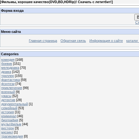
[
Фильмы, хорошее качество(DVD,BD,HDRip)! Скачать с летитбит!
]
Форма входа
В
Ст
Меню сайта
Главная страница
Обратная связь
Информация о сайте
каталог
Categories
комедия
[168]
боевик
[151]
мелодрама
[70]
драма
[142]
триллер
[155]
фантастика
[59]
фэнтези
[74]
приключения
[99]
военный
[9]
ужасы
[52]
детектив
[28]
документальный
[1]
семейный
[53]
история
[11]
криминал
[46]
биография
[5]
мультфильм
[44]
вестерн
[3]
мюзикл
[1]
трагикомедия
[0]