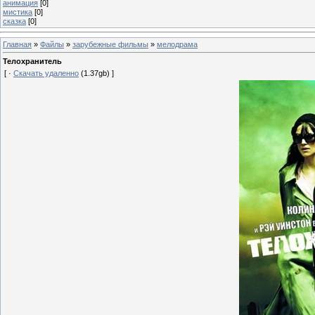
анимация
[0]
мистика
[0]
сказка
[0]
Главная
»
Файлы
»
зарубежные фильмы
»
мелодрама
Телохранитель
[ ·
Скачать удаленно
(1.37gb) ]