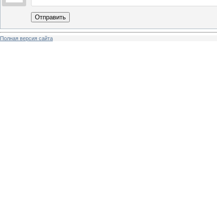
Отправить
Полная версия сайта