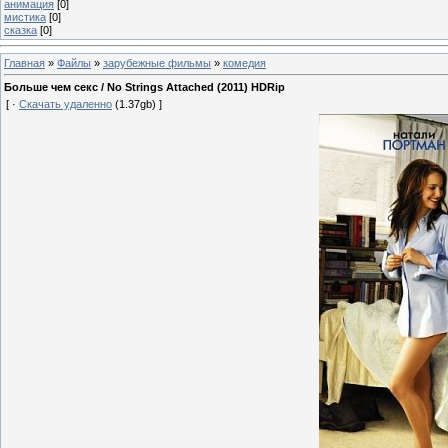
анимация
[0]
мистика
[0]
сказка
[0]
Главная
»
Файлы
»
зарубежные фильмы
»
комедия
Больше чем секс / No Strings Attached (2011) HDRip
[ ·
Скачать удаленно
(1.37gb) ]