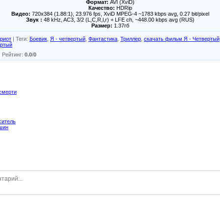
Формат:
AVI (XviD)
Качество:
HDRip
Видео:
720x384 (1.88:1), 23.976 fps, XviD MPEG-4 ~1783 kbps avg, 0.27 bit/pixel
Звук :
48 kHz, AC3, 3/2 (L,C,R,l,r) + LFE ch, ~448.00 kbps avg (RUS)
Размер:
1.37гб
риот
|
Теги
:
Боевик
,
Я - четвертый
,
Фантастика
,
Триллер
,
скачать фильм Я - Четвертый
ертый
|
Рейтинг
:
0.0
/
0
 смерти
ситель
шин