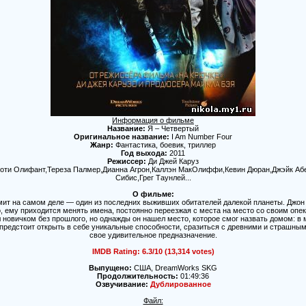
Информация о фильме
Название:
Я – Четвертый
Оригинальное название:
I Am Number Four
Жанр:
Фантастика, боевик, триллер
Год выхода:
2011
Режиссер:
Ди Джей Каруз
оти Олифант,Тереза Палмер,Дианна Агрон,Каллэн МакОлиффи,Кевин Дюран,Джэйк Аб
Сибис,Грег Таунлей...
О фильме:
ит на самом деле — один из последних выживших обитателей далекой планеты. Джо
, ему приходится менять имена, постоянно переезжая с места на место со своим опек
 новичком без прошлого, но однажды он нашел место, которое смог назвать домом: в 
предстоит открыть в себе уникальные способности, сразиться с древними и страшным
свое удивительное предназначение.
IMDB Rating: 6.3/10 (13,314 votes)
Выпущено:
США, DreamWorks SKG
Продолжительность:
01:49:36
Озвучивание:
Дублированное
Файл: