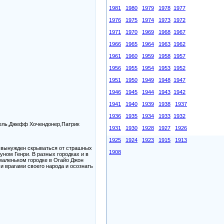
1981
1980
1979
1978
1977
1976
1975
1974
1973
1972
1971
1970
1969
1968
1967
1966
1965
1964
1963
1962
1961
1960
1959
1958
1957
1956
1955
1954
1953
1952
1951
1950
1949
1948
1947
1946
1945
1944
1943
1942
1941
1940
1939
1938
1937
1936
1935
1934
1933
1932
ель,Джефф Хочендонер,Патрик
1931
1930
1928
1927
1926
1925
1924
1923
1915
1913
н вынужден скрываться от страшных
1908
уном Генри. В разных городках и в
маленьком городке в Огайо Джон
и врагами своего народа и осознать