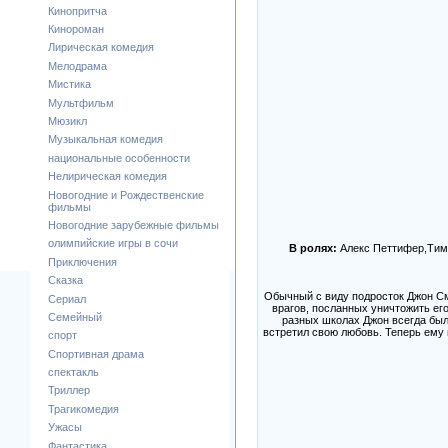
Кинопритча
Кинороман
Лирическая комедия
Мелодрама
Мистика
Мультфильм
Мюзикл
Музыкальная комедия
национальные особенности
Нелирическая комедия
Новогодние и Рождественские
фильмы
Новогодние зарубежные фильмы
олимпийские игры в сочи
В ролях:
Алекс Петтифер,Тим
Приключения
Сказка
Обычный с виду подросток Джон См
Сериал
врагов, посланных уничтожить его
Семейный
разных школах Джон всегда был
встретил свою любовь. Теперь ему 
спорт
Спортивная драма
спектакль
Триллер
Трагикомедия
Ужасы
Фантастика