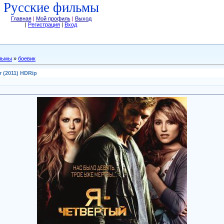
Русские фильмы
Главная
|
Мой профиль
|
Выход
|
Регистрация
|
Вход
льмы
»
боевик
r (2011) HDRip