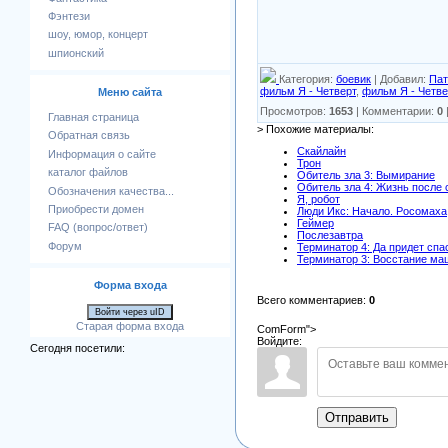
Фэнтези
шоу, юмор, концерт
шпионский
Категория
:
боевик
|
Добавил
:
Пат
фильм Я - Четверт
,
фильм Я - Четв
Меню сайта
Просмотров
:
1653
|
Комментарии
:
0
Главная страница
> Похожие материалы:
Обратная связь
Скайлайн
Информация о сайте
Трон
каталог файлов
Обитель зла 3: Вымирание
Обитель зла 4: Жизнь после
Обозначения качества...
Я, робот
Приобрести домен
Люди Икс: Начало. Росомаха
Геймер
FAQ (вопрос/ответ)
Послезавтра
Форум
Терминатор 4: Да придет спа
Терминатор 3: Восстание ма
Форма входа
Всего комментариев
:
0
Войти через uID
Старая форма входа
ComForm">
Войдите:
Сегодня посетили:
Отправить