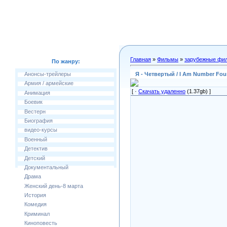
Главная
»
Фильмы
»
зарубежные фи
По жанру:
Я - Четвертый / I Am Number Fou
Анонсы-трейлеры
Армия / армейские
[ ·
Скачать удаленно
(1.37gb) ]
Анимация
Боевик
Вестерн
Биография
видео-курсы
Военный
Детектив
Детский
Документальный
Драма
Женский день-8 марта
История
Комедия
Криминал
Киноповесть