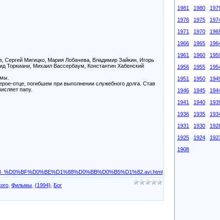
1981
1980
197
1976
1975
197
1971
1970
196
1966
1965
196
1961
1960
195
в, Сергей Мигицко, Мария Лобачева, Владимир Зайкин, Игорь
нид Торкиани, Михаил Вассербаум, Константин Хабенский
1956
1955
195
мы.
1951
1950
194
ерое-отце, погибшем при выполнении служебного долга. Став
исляет папу.
1946
1945
194
1941
1940
193
1936
1935
193
1931
1930
192
1925
1924
192
1908
3_%D0%BF%D0%BE%D1%88%D0%BB%D0%B5%D1%82.avi.html
кого
,
Фильмы
,
(1994)
,
Бог