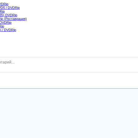
VDRip
VD5 / DVDRip
Rip
985) DVDRip
ip (Реставрация)
 DVDRip
Rip
p / DVDRip