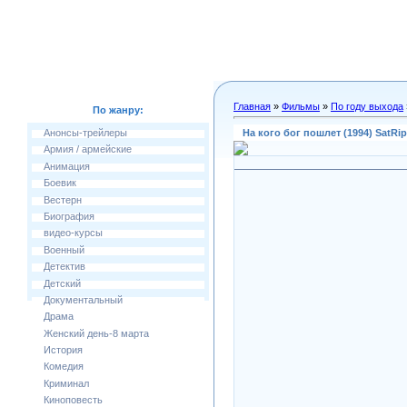
Главная
»
Фильмы
»
По году выхода
По жанру:
На кого бог пошлет (1994) SatRip
Анонсы-трейлеры
Армия / армейские
Анимация
Боевик
Вестерн
Биография
видео-курсы
Военный
Детектив
Детский
Документальный
Драма
Женский день-8 марта
История
Комедия
Криминал
Киноповесть