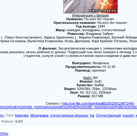
Информация о фильме
Название:
На кого бог пошлет
Оригинальное название:
На кого бог пошлет
Год выхода:
1994
Жанр:
комедия, мелодрама, отечественный
Режиссер:
Владимир Зайкин
(...Павел Константинович), Лариса Удовиченко (...Марина Родионова), Евгений Лебеде
 Ирина Основина, Валентина Егоренкова, Игорь Дмитриев, Кира Крейлис-Петрова, Лео
О фильме:
Эксцентрическая комедия с элементами мелодра
нова решилась зачать ребенка от донора. Подросший сын легко поверил в легенду о г
студентом, сынуля узнает о своем истинном происхождении и даже выч
Выпущено:
Ленфильм
Продолжительность:
01:11:40
Перевод:
оригинал
Файл:
AVI
Формат:
XviD
Качество:
SatRip
Видео:
528X384, 25fps, 1253kbps
Звук:
AC-3(2-ch), 192kbps
Размер:
657 MB
Скачать с
http://vip-file.com/downloadlib/200209119872440-
43c83e48/%D0%9D%D0%B0_%D0%BA%D0%BE%D0%B3%D0%BE_%D0%B1%D0%BE%D0%B
от
|
Теги
:
Комедия
,
Мелодрама
,
отечественные фильмы
,
На
,
Отечественный
,
пошлет
,
|
Рейтинг
:
0.0
/
0
VDRip