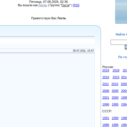
Пятница, 07.08.2026, 02:36
Вы вошли как
Гость
| Группа "
Гости
" |
RSS
Приветствую Вас
Гость
Найти 
30.07.2011, 15:47
По г
Россия:
2019
2018
20
2016
2015
201
2011
2010
200
2006
2005
200
2001
2000
199
1996
1995
199
СССР:
1991
1990
198
1986
1985
198