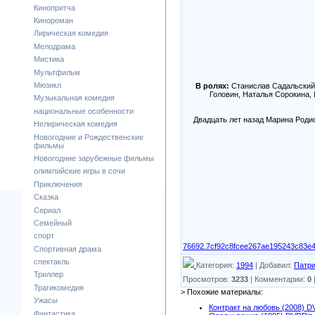
Кинопритча
Кинороман
Лирическая комедия
Мелодрама
Мистика
Мультфильм
Мюзикл
В ролях:
Станислав Садальский 
Головин, Наталья Сорокина,
Музыкальная комедия
национальные особенности
Двадцать лет назад Марина Родио
Нелирическая комедия
Новогодние и Рождественские
фильмы
Новогодние зарубежные фильмы
олимпийские игры в сочи
Приключения
Сказка
Сериал
Семейный
спорт
76692.7cf92c8fcee267ae1952
Спортивная драма
спектакль
Категория
:
1994
|
Добавил
:
Патри
Триллер
Просмотров
:
3233
|
Комментарии
:
0
Трагикомедия
> Похожие материалы:
Ужасы
Контракт на любовь (2008) D
Фантастика