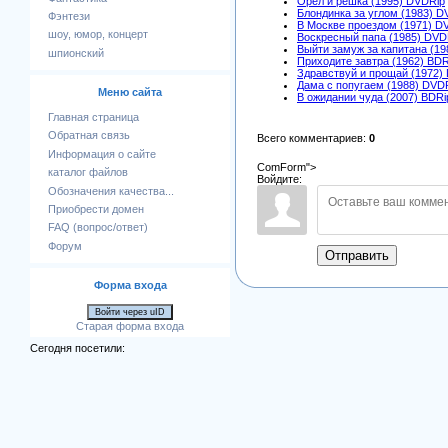
Орел и решка (1995) DVDRip
Блондинка за углом (1983) D
Фэнтези
В Москве проездом (1971) D
шоу, юмор, концерт
Воскресный папа (1985) DVD
Выйти замуж за капитана (1
шпионский
Приходите завтра (1962) BDR
Здравствуй и прощай (1972)
Дама с попугаем (1988) DVD
Меню сайта
В ожидании чуда (2007) BDRi
Главная страница
Обратная связь
Всего комментариев
:
0
Информация о сайте
ComForm">
каталог файлов
Войдите:
Обозначения качества...
Приобрести домен
FAQ (вопрос/ответ)
Форум
Отправить
Форма входа
Войти через uID
Старая форма входа
Сегодня посетили: