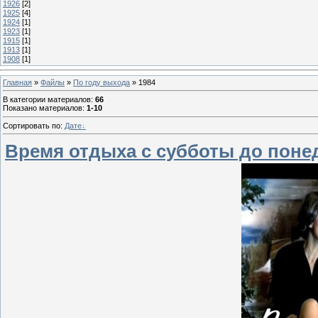
1926
[2]
1925
[4]
1924
[1]
1923
[1]
1915
[1]
1913
[1]
1908
[1]
Главная
»
Файлы
»
По году выхода
» 1984
В категории материалов
:
66
Показано материалов
:
1-10
Сортировать по
:
Дате
Время отдыха с субботы до поне