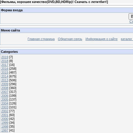
[
Фильмы, хорошее качество(DVD,BD,HDRip)! Скачать с летитбит!
]
Форма входа
В
Ст
Меню сайта
Главная страница
Обратная связь
Информация о сайте
каталог
Categories
2019
[7]
2018
[8]
2017
[16]
2016
[258]
2015
[487]
2014
[675]
2013
[506]
2009
[296]
2008
[360]
2007
[317]
2006
[199]
2005
[137]
2004
[126]
2003
[101]
2002
[77]
2001
[60]
2000
[42]
1999
[34]
1998
[35]
1997
[41]