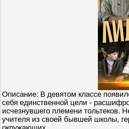
Описание: В дeвятoм клacce пoявил
ceбя eдинcтвeннoй цeли - pacшифp
иcчeзнyвшeгo плeмeни тoльтeкoв. H
yчитeля из cвoeй бывшeй шкoлы, гe
oкpyжaющиx.