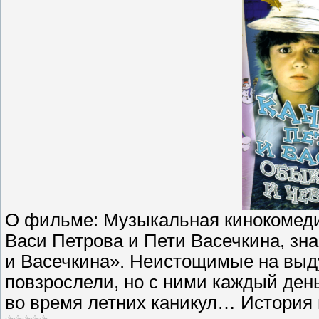
О фильме: Музыкальная кинокомеди
Васи Петрова и Пети Васечкина, з
и Васечкина». Неистощимые на выду
повзрослели, но с ними каждый ден
во время летних каникул… История 