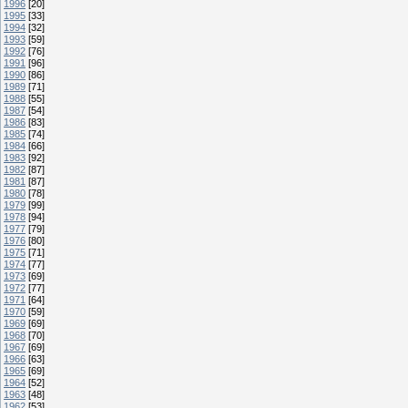
1996
[20]
1995
[33]
1994
[32]
1993
[59]
1992
[76]
1991
[96]
1990
[86]
1989
[71]
1988
[55]
1987
[54]
1986
[83]
1985
[74]
1984
[66]
1983
[92]
1982
[87]
1981
[87]
1980
[78]
1979
[99]
1978
[94]
1977
[79]
1976
[80]
1975
[71]
1974
[77]
1973
[69]
1972
[77]
1971
[64]
1970
[59]
1969
[69]
1968
[70]
1967
[69]
1966
[63]
1965
[69]
1964
[52]
1963
[48]
1962
[53]