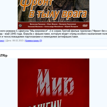
ого романа С.Цвигуна "Мы вернемся". 2-е серии.Третий фильм трилогии ("Фронт без ф
ода - май 1945 года. Борьба с фашистами, которую ведет отряд особого назначения по
и и чехословацкими партизанами и немецкими антифашистами.
риот
|
Дата:
08.02.2015
|
Комментарии (0)
ATRip