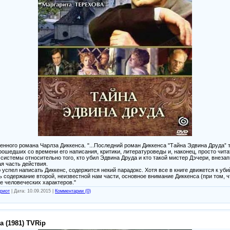
енного романа Чарлза Диккенса. "...Последний роман Диккенса "Тайна Эдвина Друда” 
рошедших со времени его написания, критики, литературоведы и, наконец, просто чита
 системы относительно того, кто убил Эдвина Друда и кто такой мистер Дэчери, внеза
я часть действия.
ю успел написать Диккенс, содержится некий парадокс. Хотя все в книге движется к уби
 содержание второй, неизвестной нам части, основное внимание Диккенса (при том, ч
е человеческих характеров."
риот
|
Дата:
10.09.2015
|
Комментарии (0)
 (1981) TVRip