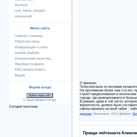
Фэнтези
шоу, юмор, концерт
шпионский
Меню сайта
Главная страница
Обратная связь
Информация о сайте
каталог файлов
Обозначения качества...
Приобрести домен
FAQ (вопрос/ответ)
Форум
О фильме:
Телеспектакль по мотивам незаконч
Форма входа
На протяжении более чем ста лет, п
строят предположения и логические
Войти через uID
городе, где разворачивается больша
Старая форма входа
В романе, даже в той части, котору
вероятности, должно было составить
Сегодня посетили:
сфокусировано на иной тайне - тайн
детектив
|
Просмотров: 1614 |
Добавил:
Пат
Правда лейтенанта Климова