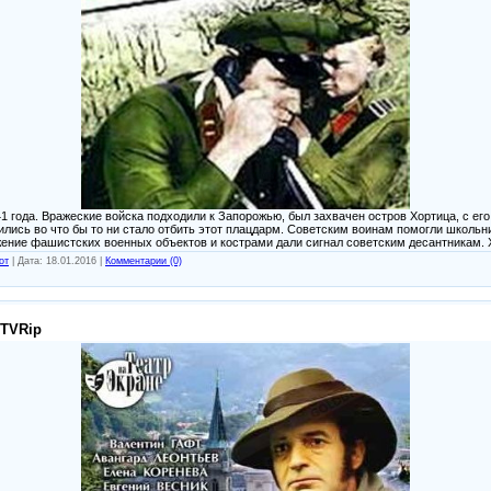
1 года. Вражеские войска подходили к Запорожью, был захвачен остров Хортица, с ег
ились во что бы то ни стало отбить этот плацдарм. Советским воинам помогли школь
ение фашистских военных объектов и кострами дали сигнал советским десантникам. 
от
|
Дата:
18.01.2016
|
Комментарии (0)
 TVRip