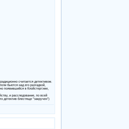
традиционно считается детективом.
тели бьются над его разгадкой,
пно появившийся в Клойстергэме,
йству, и расследование, по всей
то детектив блестяще "закручен”)