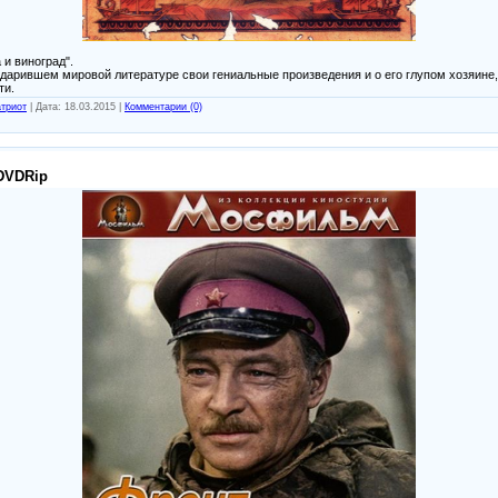
и виноград".
одарившем мировой литературе свои гениальные произведения и о его глупом хозяине
ти.
триот
|
Дата:
18.03.2015
|
Комментарии (0)
 DVDRip