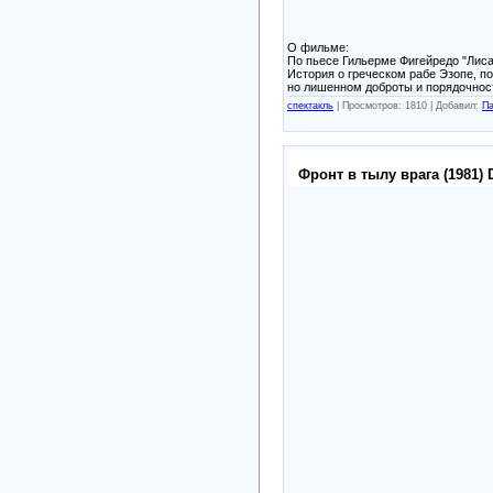
О фильме:
По пьесе Гильерме Фигейредо "Лиса 
История о греческом рабе Эзопе, п
но лишенном доброты и порядочнос
спектакль
|
Просмотров: 1810 |
Добавил:
Па
Фронт в тылу врага (1981)