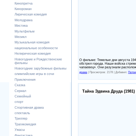
Кинопритча
Кинороман
Лирическая комедия
Мелодрама
Мистика
Мультфильм
Мюзикл
Музыкальная комедия
национальные особенности
Нелирическая комедия
Новогодние и Рождественские
О фильме: Тяжелые дни августа 194
фильмы
обстрел города. Наши войска стрем
чапаевец». Они разузнали располож
Новогодние зарубежные фильмы
драма
|
Просмотров: 2178 |
Добавил:
Патри
олимпийские игры в сочи
Приключения
Сказка
Сериал
Тайна Эдвина Друда (1981)
Семейный
спорт
Спортивная драма
спектакль
Триллер
Трагикомедия
Ужасы
Фантастика