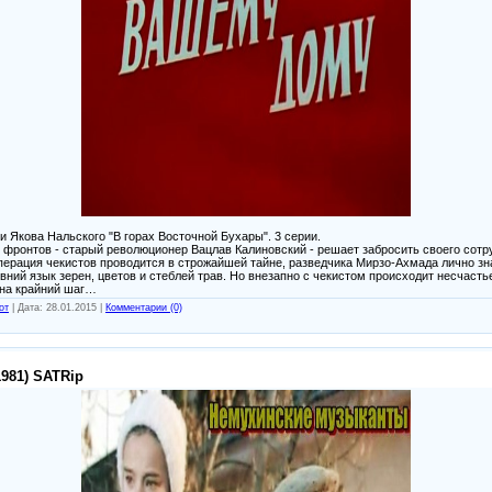
 Якова Нальского "В горах Восточной Бухары". 3 серии.
з фронтов - старый революционер Вацлав Калиновский - решает забросить своего сотр
перация чекистов проводится в строжайшей тайне, разведчика Мирзо-Ахмада лично зна
ний язык зерен, цветов и стеблей трав. Но внезапно с чекистом происходит несчастье
на крайний шаг…
от
|
Дата:
28.01.2015
|
Комментарии (0)
981) SATRip