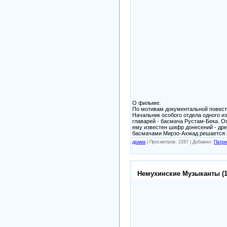
О фильме:
По мотивам документальной повести
Начальник особого отдела одного и
главарей - басмача Рустам-Бека. О
ему известен шифр донесений - древ
басмачами Мирзо-Ахмад решается 
драма
|
Просмотров: 2287 |
Добавил:
Патри
Немухинские Музыканты (1