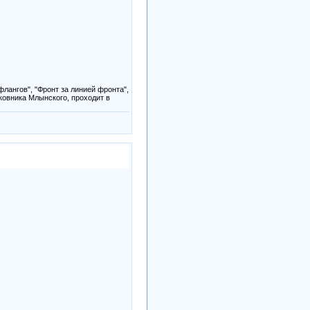
лангов", "Фронт за линией фронта",
лковника Млынского, проходит в