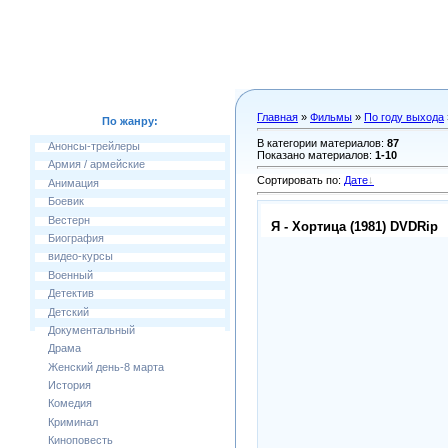
Главная
»
Фильмы
»
По году выхода
По жанру:
В категории материалов
:
87
Анонсы-трейлеры
Показано материалов
:
1-10
Армия / армейские
Сортировать по
:
Дате
Анимация
Боевик
Вестерн
Я - Хортица (1981) DVDRip
Биография
видео-курсы
Военный
Детектив
Детский
Документальный
Драма
Женский день-8 марта
История
Комедия
Криминал
Киноповесть