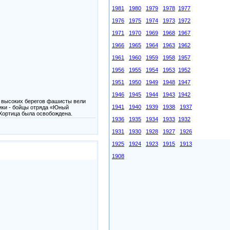
1981
1980
1979
1978
1977
1976
1975
1974
1973
1972
1971
1970
1969
1968
1967
1966
1965
1964
1963
1962
1961
1960
1959
1958
1957
1956
1955
1954
1953
1952
1951
1950
1949
1948
1947
1946
1945
1944
1943
1942
о высоких берегов фашисты вели
1941
1940
1939
1938
1937
ники - бойцы отряда «Юный
Хортица была освобождена.
1936
1935
1934
1933
1932
1931
1930
1928
1927
1926
1925
1924
1923
1915
1913
1908