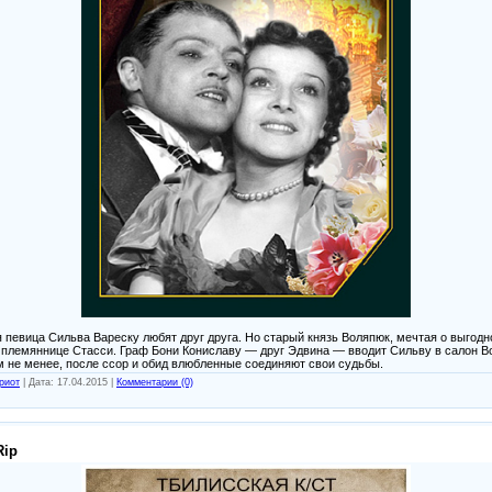
певица Сильва Вареску любят друг друга. Но старый князь Воляпюк, мечтая о выгодн
 племяннице Стасси. Граф Бони Кониславу — друг Эдвина — вводит Сильву в салон В
м не менее, после ссор и обид влюбленные соединяют свои судьбы.
риот
|
Дата:
17.04.2015
|
Комментарии (0)
Rip