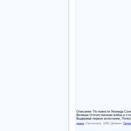
Описание: По повести Леонида Соло
Великая Отечественная война и стор
Выдержав первое испытание, Полосу
драма
|
Просмотров: 1606 |
Добавил:
Патри