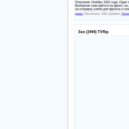
Описание: Ноябрь 1941 года. Один 
Выборнов тоже рвётся на фронт, но
на отправку хлеба для фронта и го
драма
|
Просмотров: 1963 |
Добавил:
Патри
Зоя (1944) TVRip