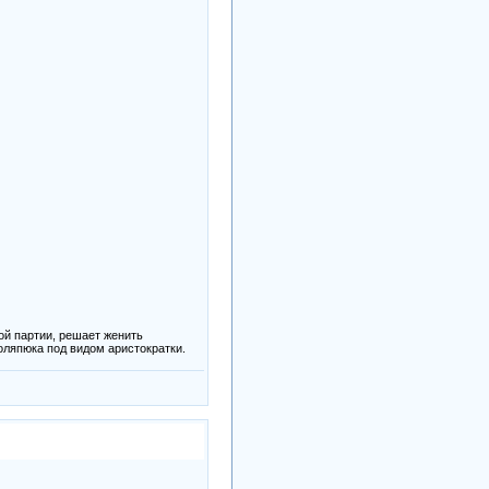
ой партии, решает женить
оляпюка под видом аристократки.