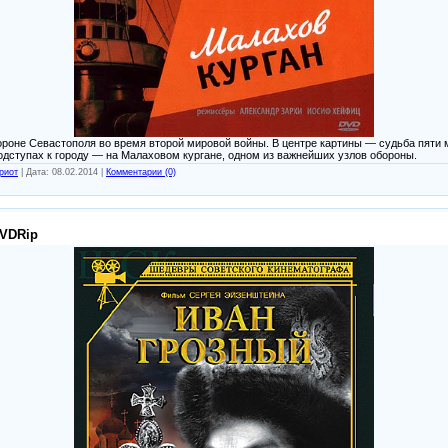
роне Севастополя во время второй мировой войны. В центре картины — судьба пяти 
одступах к городу — на Малаховом кургане, одном из важнейших узлов обороны.
риот
|
Дата:
08.02.2014
|
Комментарии (0)
DVDRip