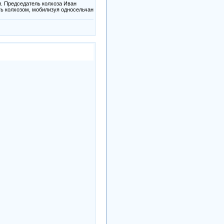
и. Председатель колхоза Иван
ть колхозом, мобилизуя односельчан