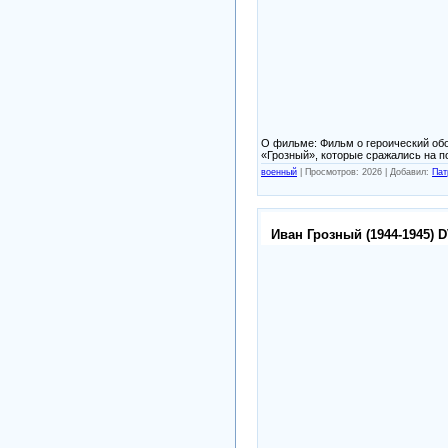
О фильме: Фильм о героический обо
«Грозный», которые сражались на п
военный
|
Просмотров: 2026 |
Добавил:
Пат
Иван Грозный (1944-1945) 