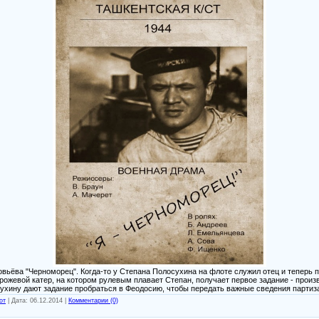
вьёва "Черноморец". Когда-то у Степана Полосухина на флоте служил отец и теперь п
ожевой катер, на котором рулевым плавает Степан, получает первое задание - произв
хину дают задание пробраться в Феодосию, чтобы передать важные сведения партиза
от
|
Дата:
06.12.2014
|
Комментарии (0)