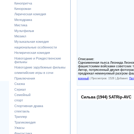
Кинопритча
Кинороман
Лирическая комедия
Мелодрама
Мистика
Мультфильм
Мюзикл
Музыкальная комедия
национальные особенности
Нелирическая комедия
Новогодние и Рождественские
Описание:
фильмы
Одноименная пьеса Леонида Леонова
фашистскими войсками советских т
Новогодние зарубежные фильмы
Автор, потрясенный двумя фотогра
олимпийские игры в сочи
предрекал неминуемый разгром фа
Приключения
военный
|
Просмотров: 1528 |
Добавил:
Пат
Сказка
Сериал
Семейный
Сильва (1944) SATRip-AVC
спорт
Спортивная драма
спектакль
Триллер
Трагикомедия
Ужасы
Фантастика