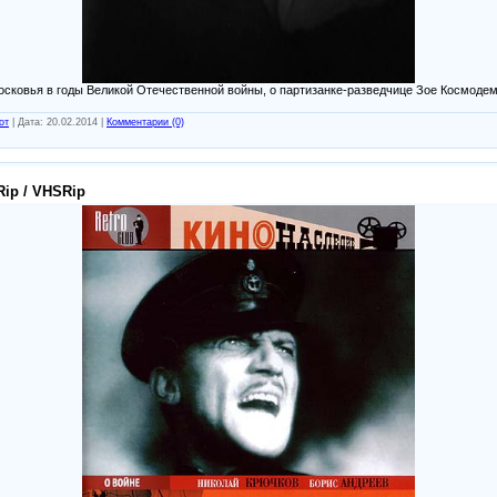
сковья в годы Великой Отечественной войны, о партизанке-разведчице Зое Космодем
от
|
Дата:
20.02.2014
|
Комментарии (0)
Rip / VHSRip