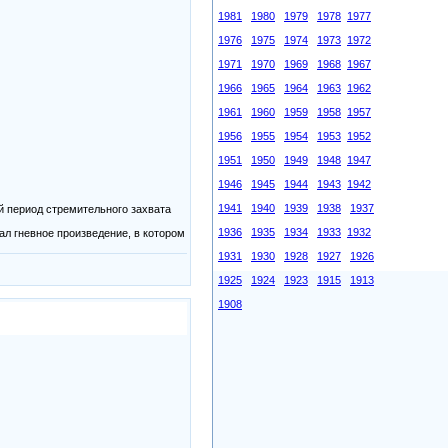
1981
1980
1979
1978
1977
1976
1975
1974
1973
1972
1971
1970
1969
1968
1967
1966
1965
1964
1963
1962
1961
1960
1959
1958
1957
1956
1955
1954
1953
1952
1951
1950
1949
1948
1947
1946
1945
1944
1943
1942
1941
1940
1939
1938
1937
й период стремительного захвата
1936
1935
1934
1933
1932
л гневное произведение, в котором
1931
1930
1928
1927
1926
1925
1924
1923
1915
1913
1908