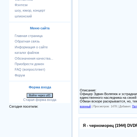
Фэнтези
шоу, юмор, концерт
шпионский
Меню сайта
Главная страница
Обратная связь
Информация о сайте
каталог файлов
Обозначения качества...
Приобрести домен
FAQ (вопрос/ответ)
Форум
Форма входа
Описание:
Офицер Эдвин Воляпюк и эстрадная 
Войти через uID
единственного наследника на своей
Старая форма входа
Обман вскоре раскрывается, но, те
Сегодня посетили:
военный
|
Просмотров: 1478 |
Добавил:
Пат
Я - черноморец (1944) DVD